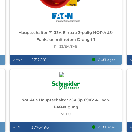
Hauptschalter P1 32A Einbau 3-polig NOT-AUS-
Funktion mit rotem Drehgriff
P1-32/EA/SVB
2712601
Auf Lager
ArtNr.
A
Not-Aus Hauptschalter 25A 3p 690V 4-Loch-
Befestigung
VCF0
3776496
Auf Lager
ArtNr.
A