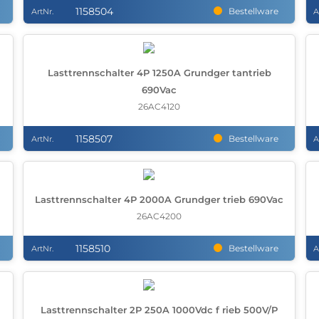
1158504
Bestellware
ArtNr.
A
c
Lasttrennschalter 4P 1250A Grundger tantrieb
690Vac
26AC4120
1158507
Bestellware
ArtNr.
A
Lasttrennschalter 4P 2000A Grundger trieb 690Vac
26AC4200
1158510
Bestellware
ArtNr.
A
Lasttrennschalter 2P 250A 1000Vdc f rieb 500V/P