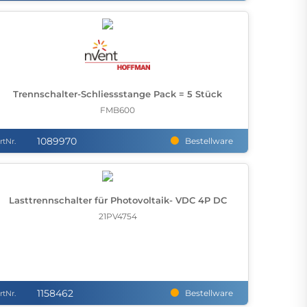
Trennschalter-Schliessstange Pack = 5 Stück
FMB600
1089970
Bestellware
rtNr.
Lasttrennschalter für Photovoltaik- VDC 4P DC
21PV4754
1158462
Bestellware
rtNr.