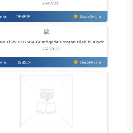
26PV2031
1158515
Bestellware
rtNr.
IRCO PV 8X1250A Grundgerät Frontan trieb 1500Vdc
26PV8120
1158524
Bestellware
rtNr.