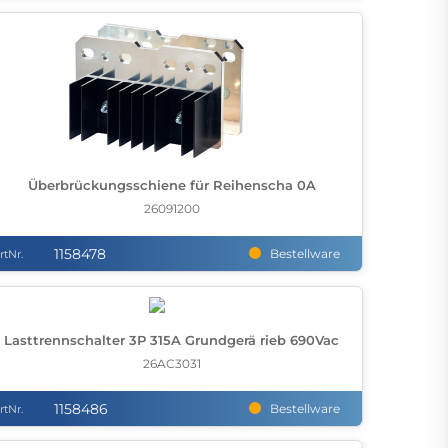
Überbrückungsschiene für Reihenscha 0A
26091200
1158478
Bestellware
rtNr.
Lasttrennschalter 3P 315A Grundgerä rieb 690Vac
26AC3031
1158486
Bestellware
rtNr.