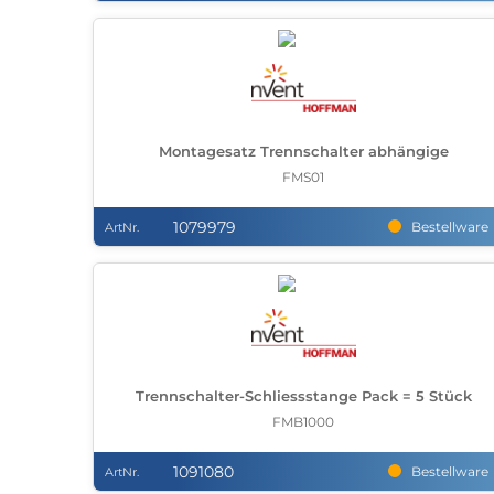
Montagesatz Trennschalter abhängige
FMS01
1079979
Bestellware
ArtNr.
Trennschalter-Schliessstange Pack = 5 Stück
FMB1000
1091080
Bestellware
ArtNr.