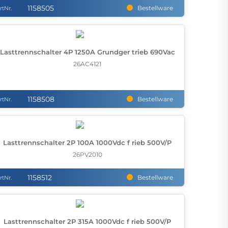
1158505
Bestellware
rtNr.
Lasttrennschalter 4P 1250A Grundger trieb 690Vac
26AC4121
1158508
Bestellware
rtNr.
Lasttrennschalter 2P 100A 1000Vdc f rieb 500V/P
26PV2010
1158512
Bestellware
rtNr.
Lasttrennschalter 2P 315A 1000Vdc f rieb 500V/P