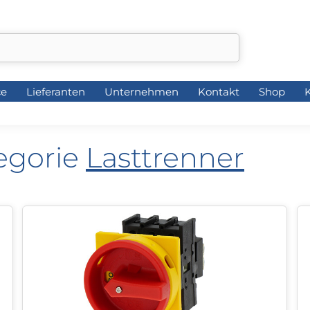
ce
Lieferanten
Unternehmen
Kontakt
Shop
K
ce
Lieferanten
Unternehmen
Kontakt
Shop
K
tegorie
Lasttrenner