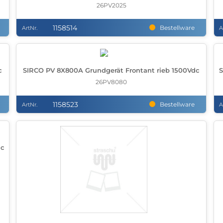
26PV2025
1158514
Bestellware
ArtNr.
A
c
SIRCO PV 8X800A Grundgerät Frontant rieb 1500Vdc
S
26PV8080
1158523
Bestellware
ArtNr.
A
dc