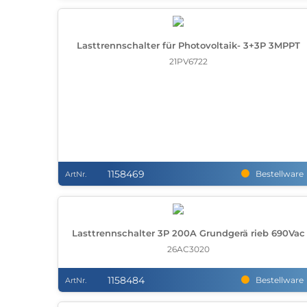
Lasttrennschalter für Photovoltaik- 3+3P 3MPPT
21PV6722
1158469
Bestellware
ArtNr.
Lasttrennschalter 3P 200A Grundgerä rieb 690Vac
26AC3020
1158484
Bestellware
ArtNr.