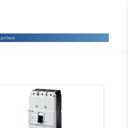
arriere
arriere