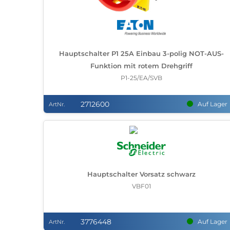
Hauptschalter P1 25A Einbau 3-polig NOT-AUS-
Funktion mit rotem Drehgriff
P1-25/EA/SVB
2712600
Auf Lager
ArtNr.
Hauptschalter Vorsatz schwarz
VBF01
3776448
Auf Lager
ArtNr.