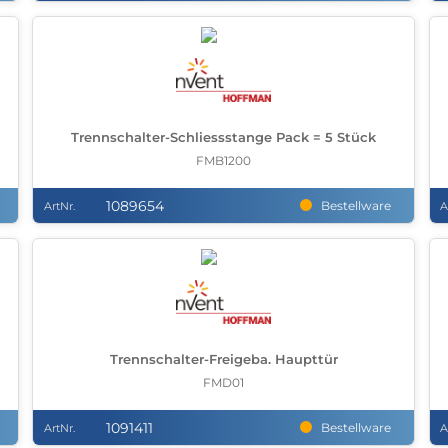
Trennschalter-Schliessstange Pack = 5 Stück
FMB1200
1089654
Bestellware
ArtNr.
A
Trennschalter-Freigeba. Haupttür
FMD01
1091411
Bestellware
ArtNr.
A