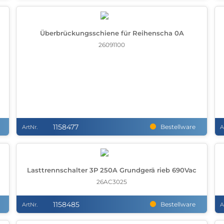
Überbrückungsschiene für Reihenscha 0A
26091100
1158477
Bestellware
ArtNr.
A
Lasttrennschalter 3P 250A Grundgerä rieb 690Vac
26AC3025
1158485
Bestellware
ArtNr.
A