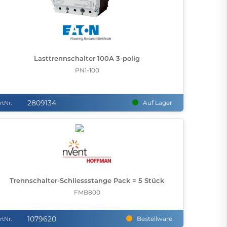
Lasttrennschalter 100A 3-polig
PN1-100
2809134
Auf Lager
rtNr.
Trennschalter-Schliessstange Pack = 5 Stück
FMB800
1079620
Bestellware
rtNr.