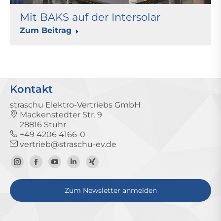
Mit BAKS auf der Intersolar
Zum Beitrag
Kontakt
straschu Elektro-Vertriebs GmbH
Mackenstedter Str. 9
28816 Stuhr
+49 4206 4166-0
vertrieb@straschu-ev.de
Zum
Zur
Zum
Zum
Zum
Instagram-
Facebook-
YouTube-
LinkedIn-
Xing-
Zum Newsletter anmelden
Profil
Seite
Kanal
Profil
Profil