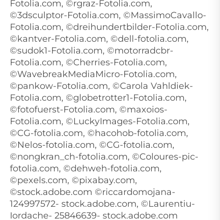
Fotolia.com, ©rgraz-Fotolia.com,
©3dsculptor-Fotolia.com, ©MassimoCavallo-
Fotolia.com, ©dreihundertbilder-Fotolia.com,
©kantver-Fotolia.com, ©dell-fotolia.com,
©sudok1-Fotolia.com, ©motorradcbr-
Fotolia.com, ©Cherries-Fotolia.com,
©WavebreakMediaMicro-Fotolia.com,
©pankow-Fotolia.com, ©Carola Vahldiek-
Fotolia.com, ©globetrotter1-Fotolia.com,
©fotofuerst-Fotolia.com, ©maxoios-
Fotolia.com, ©LuckyImages-Fotolia.com,
©CG-fotolia.com, ©hacohob-fotolia.com,
©Nelos-fotolia.com, ©CG-fotolia.com,
©nongkran_ch-fotolia.com, ©Coloures-pic-
fotolia.com, ©dehweh-fotolia.com,
©pexels.com, ©pixabay.com,
©stock.adobe.com ©riccardomojana-
124997572- stock.adobe.com, ©Laurentiu-
Iordache- 25846639- stock.adobe.com