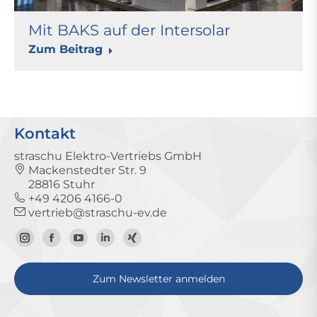
Mit BAKS auf der Intersolar
Zum Beitrag
Kontakt
straschu Elektro-Vertriebs GmbH
Mackenstedter Str. 9
28816 Stuhr
+49 4206 4166-0
vertrieb@straschu-ev.de
Zum
Zur
Zum
Zum
Zum
Instagram-
Facebook-
YouTube-
LinkedIn-
Xing-
Zum Newsletter anmelden
Profil
Seite
Kanal
Profil
Profil