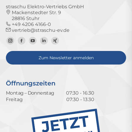
straschu Elektro-Vertriebs GmbH
Mackenstedter Str. 9
28816 Stuhr
+49 4206 4166-0
vertrieb@straschu-ev.de
Zum
Zur
Zum
Zum
Zum
Instagram-
Facebook-
YouTube-
LinkedIn-
Xing-
Zum Newsletter anmelden
Profil
Seite
Kanal
Profil
Profil
Öffnungszeiten
Montag – Donnerstag
07:30 - 16:30
Freitag
07:30 - 13:30