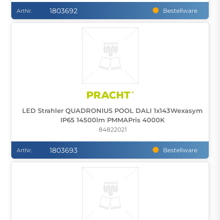
1803692
Bestellware
ArtNr.
LED Strahler QUADRONIUS POOL DALI 1x143Wexasym
IP65 14500lm PMMAPris 4000K
84822021
1803693
Bestellware
ArtNr.