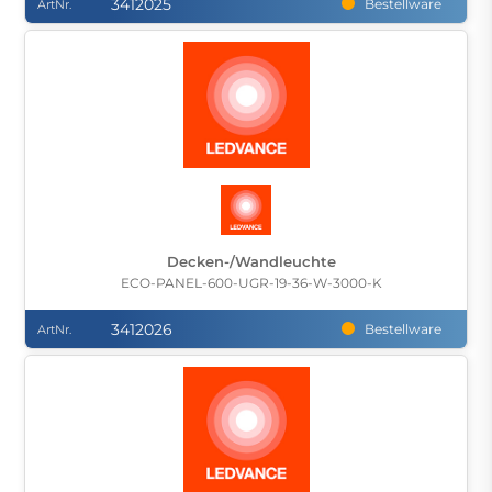
3412025
Bestellware
ArtNr.
Decken-/Wandleuchte
ECO-PANEL-600-UGR-19-36-W-3000-K
3412026
Bestellware
ArtNr.