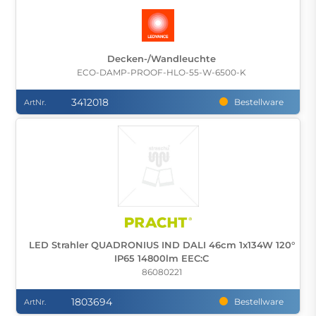
Decken-/Wandleuchte
ECO-DAMP-PROOF-HLO-55-W-6500-K
3412018
Bestellware
ArtNr.
LED Strahler QUADRONIUS IND DALI 46cm 1x134W 120°
IP65 14800lm EEC:C
86080221
1803694
Bestellware
ArtNr.