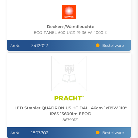
Decken-/Wandleuchte
ECO-PANEL-600-UGR-19-36-W-4000-K
3412027
Bestellware
ArtNr.
LED Strahler QUADRONIUS HT DALI 46cm 1x119W 110°
IP65 13600lm EEC:D
86790121
1803702
Bestellware
ArtNr.