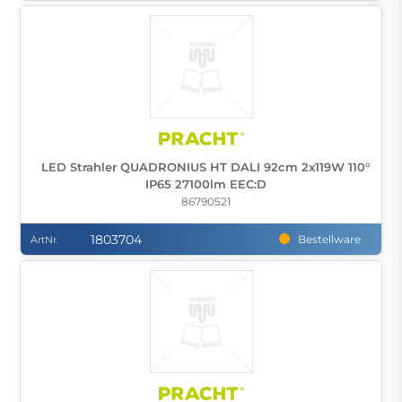
LED Strahler QUADRONIUS HT DALI 92cm 2x119W 110°
IP65 27100lm EEC:D
86790521
1803704
Bestellware
ArtNr.