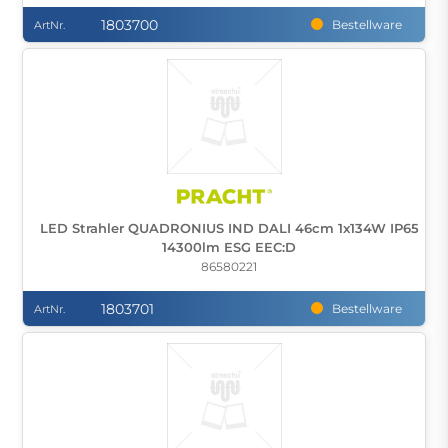
1803700
Bestellware
ArtNr.
LED Strahler QUADRONIUS IND DALI 46cm 1x134W IP65
14300lm ESG EEC:D
86580221
1803701
Bestellware
ArtNr.