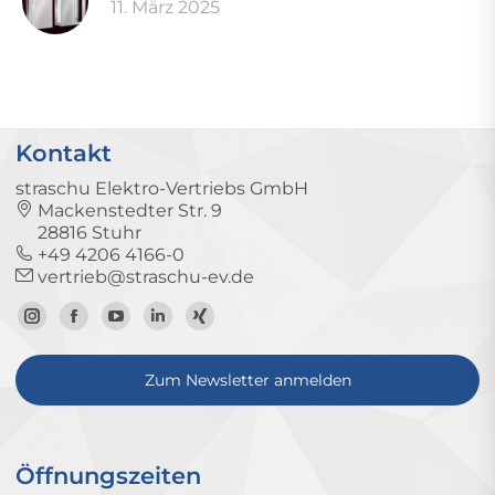
11. März 2025
Kontakt
straschu Elektro-Vertriebs GmbH
Mackenstedter Str. 9
28816 Stuhr
+49 4206 4166-0
vertrieb@straschu-ev.de
Zum
Zur
Zum
Zum
Zum
Instagram-
Facebook-
YouTube-
LinkedIn-
Xing-
Zum Newsletter anmelden
Profil
Seite
Kanal
Profil
Profil
Öffnungszeiten