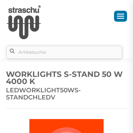
Si
b
WORKLIGHTS S-STAND 50 W
si
4000 K
LEDWORKLIGHT50WS-
STANDCHLEDV