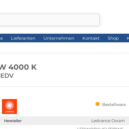
ce
Lieferanten
Unternehmen
Kontakt
Shop
K
ce
Lieferanten
Unternehmen
Kontakt
Shop
K
W 4000 K
LEDV
Bestellware
Ledvance Osram
Hersteller