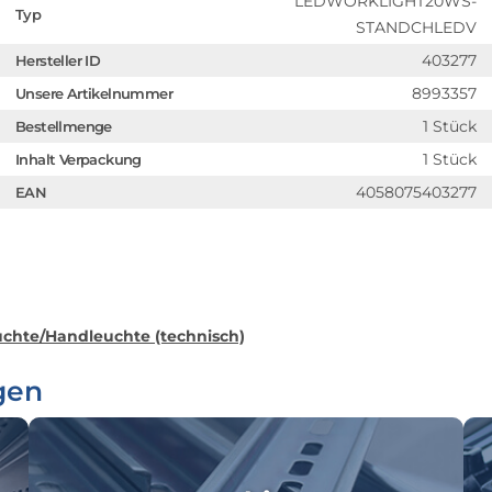
LEDWORKLIGHT20WS-
Typ
STANDCHLEDV
403277
Hersteller ID
8993357
Unsere Artikelnummer
1 Stück
Bestellmenge
1 Stück
Inhalt Verpackung
4058075403277
EAN
uchte/Handleuchte (technisch)
gen