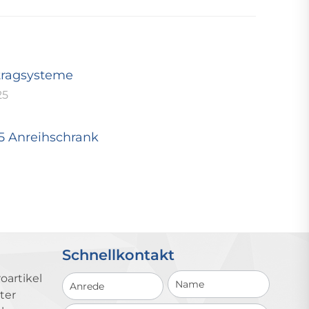
tragsysteme
25
25 Anreihschrank
Schnellkontakt
Schnellkontakt
oartikel
ter