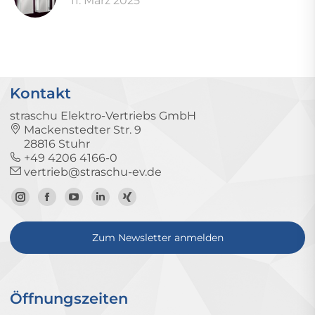
11. März 2025
Kontakt
straschu Elektro-Vertriebs GmbH
Mackenstedter Str. 9
28816 Stuhr
+49 4206 4166-0
vertrieb@straschu-ev.de
Zum
Zur
Zum
Zum
Zum
Instagram-
Facebook-
YouTube-
LinkedIn-
Xing-
Zum Newsletter anmelden
Profil
Seite
Kanal
Profil
Profil
Öffnungszeiten