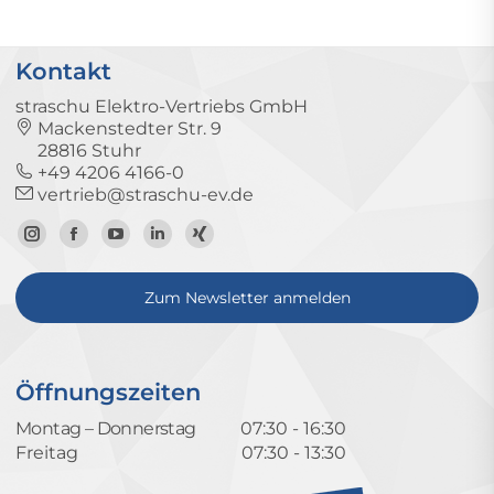
Kontakt
straschu Elektro-Vertriebs GmbH
Mackenstedter Str. 9
28816 Stuhr
+49 4206 4166-0
vertrieb@straschu-ev.de
Zum
Zur
Zum
Zum
Zum
Instagram-
Facebook-
YouTube-
LinkedIn-
Xing-
Zum Newsletter anmelden
Profil
Seite
Kanal
Profil
Profil
Öffnungszeiten
Montag – Donnerstag
07:30 - 16:30
Freitag
07:30 - 13:30