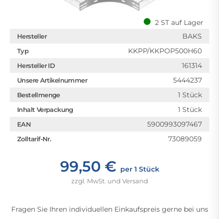
2 ST auf Lager
BAKS
Hersteller
KKPP/KKPOP500H60
Typ
161314
Hersteller ID
5444237
Unsere Artikelnummer
1 Stück
Bestellmenge
1 Stück
Inhalt Verpackung
5900993097467
EAN
73089059
Zolltarif-Nr.
99,50 €
per 1 Stück
zzgl. MwSt. und Versand
Fragen Sie Ihren individuellen Einkaufspreis gerne bei uns