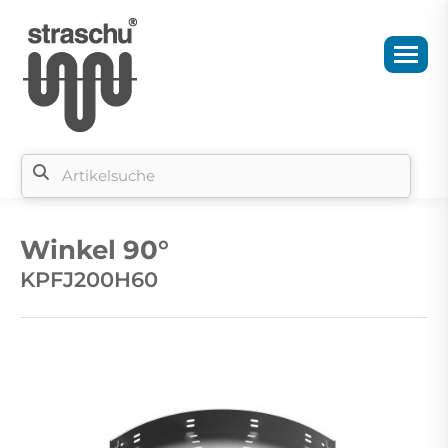
Si
b
Winkel 90°
si
KPFJ200H60