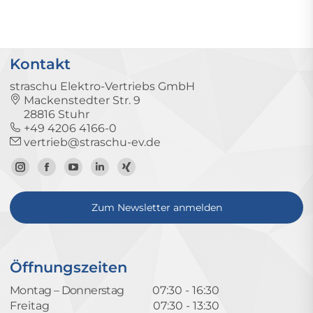
Kontakt
straschu Elektro-Vertriebs GmbH
Mackenstedter Str. 9
28816 Stuhr
+49 4206 4166-0
vertrieb@straschu-ev.de
Zum
Zur
Zum
Zum
Zum
Instagram-
Facebook-
YouTube-
LinkedIn-
Xing-
Zum Newsletter anmelden
Profil
Seite
Kanal
Profil
Profil
Öffnungszeiten
Montag – Donnerstag
07:30 - 16:30
Freitag
07:30 - 13:30