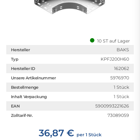
10 ST auf Lager
BAKS
Hersteller
KPFJ200H60
Typ
162062
Hersteller ID
5976970
Unsere Artikelnummer
1 Stück
Bestellmenge
1 Stück
Inhalt Verpackung
5900993221626
EAN
73089059
Zolltarif-Nr.
36,87 €
per 1 Stück