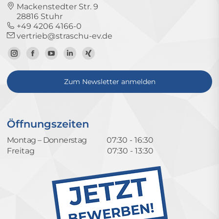
Mackenstedter Str. 9
28816 Stuhr
+49 4206 4166-0
vertrieb@straschu-ev.de
Zum
Zur
Zum
Zum
Zum
Instagram-
Facebook-
YouTube-
LinkedIn-
Xing-
Zum Newsletter anmelden
Profil
Seite
Kanal
Profil
Profil
Öffnungszeiten
Montag – Donnerstag
07:30 - 16:30
Freitag
07:30 - 13:30