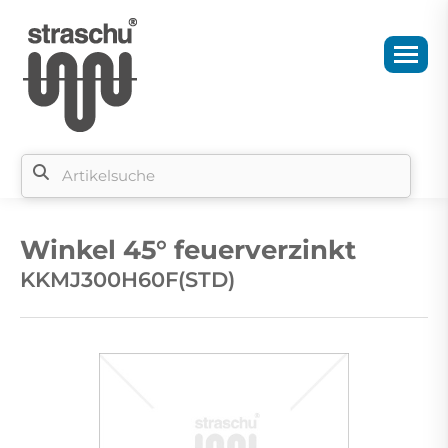
Si
b
Winkel 45° feuerverzinkt
si
KKMJ300H60F(STD)