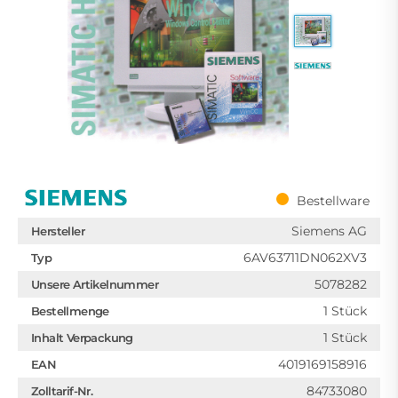
Bestellware
Siemens AG
Hersteller
6AV63711DN062XV3
Typ
5078282
Unsere Artikelnummer
1 Stück
Bestellmenge
1 Stück
Inhalt Verpackung
4019169158916
EAN
84733080
Zolltarif-Nr.