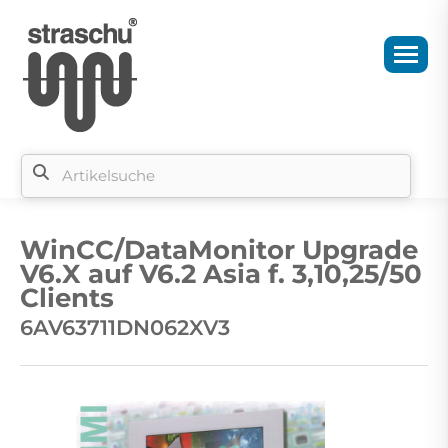
Si
b
WinCC/DataMonitor Upgrade
si
V6.X auf V6.2 Asia f. 3,10,25/50
Clients
6AV63711DN062XV3