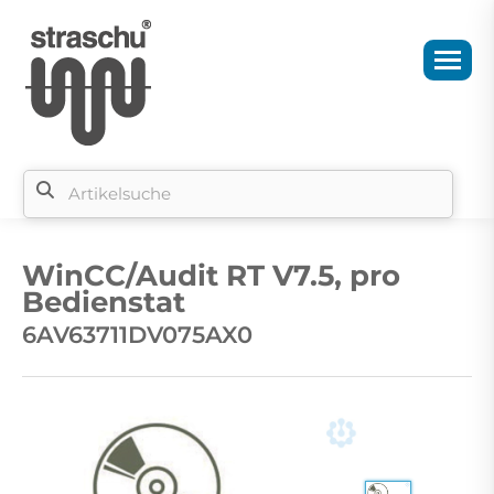
Si
b
WinCC/Audit RT V7.5, pro
si
Bedienstat
6AV63711DV075AX0