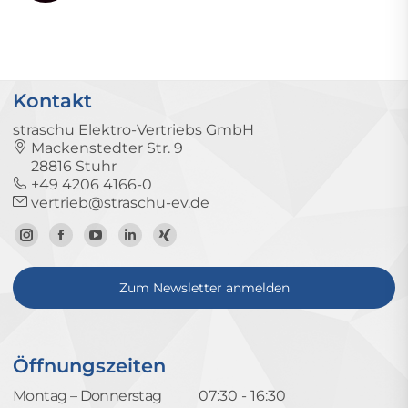
Kontakt
straschu Elektro-Vertriebs GmbH
Mackenstedter Str. 9
28816 Stuhr
+49 4206 4166-0
vertrieb@straschu-ev.de
Zum
Zur
Zum
Zum
Zum
Instagram-
Facebook-
YouTube-
LinkedIn-
Xing-
Zum Newsletter anmelden
Profil
Seite
Kanal
Profil
Profil
Öffnungszeiten
Montag – Donnerstag
07:30 - 16:30