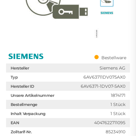
Bestellware
Siemens AG
Hersteller
6AV63711DV075AX0
Typ
6AV6371-1DV07-5AX0
Hersteller ID
1874171
Unsere Artikelnummer
1 Stück
Bestellmenge
1 Stück
Inhalt Verpackung
4047622711095
EAN
85234910
Zolltarif-Nr.