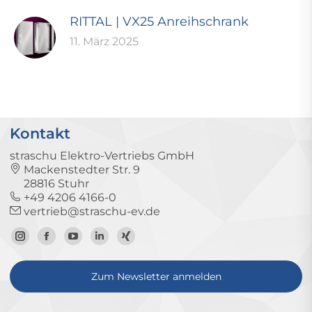
RITTAL | VX25 Anreihschrank
11. März 2025
Kontakt
straschu Elektro-Vertriebs GmbH
Mackenstedter Str. 9
28816 Stuhr
+49 4206 4166-0
vertrieb@straschu-ev.de
Zum
Zur
Zum
Zum
Zum
Instagram-
Facebook-
YouTube-
LinkedIn-
Xing-
Zum Newsletter anmelden
Profil
Seite
Kanal
Profil
Profil