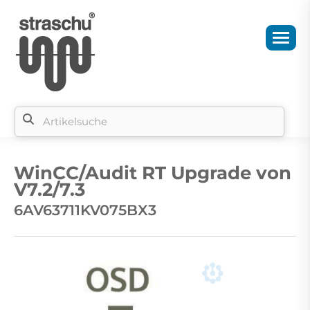
Si
b
WinCC/Audit RT Upgrade von
si
V7.2/7.3
6AV63711KV075BX3