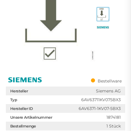
Bestellware
Siemens AG
Hersteller
6AV63711KV075BX3
Typ
6AV6371-1KV07-5BX3
Hersteller ID
1874181
Unsere Artikelnummer
1 Stück
Bestellmenge