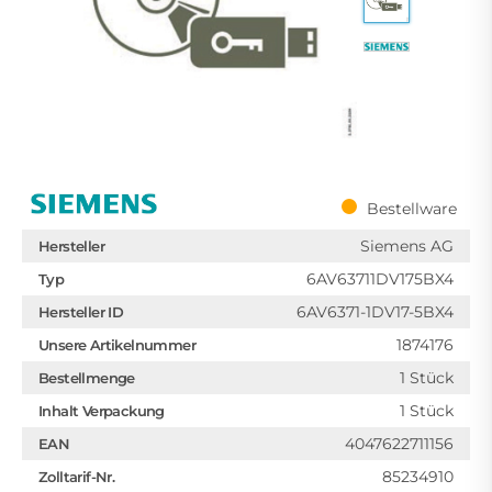
Bestellware
Siemens AG
Hersteller
6AV63711DV175BX4
Typ
6AV6371-1DV17-5BX4
Hersteller ID
1874176
Unsere Artikelnummer
1 Stück
Bestellmenge
1 Stück
Inhalt Verpackung
4047622711156
EAN
85234910
Zolltarif-Nr.