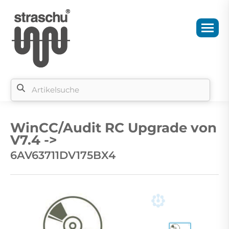
Si
b
WinCC/Audit RC Upgrade von
si
V7.4 ->
6AV63711DV175BX4