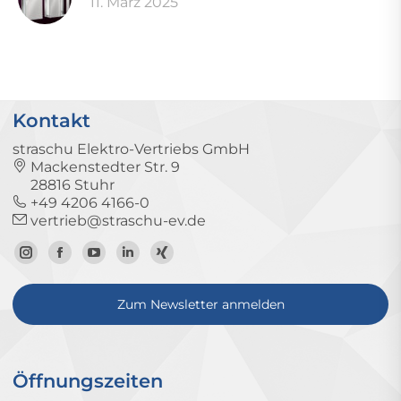
11. März 2025
Kontakt
straschu Elektro-Vertriebs GmbH
Mackenstedter Str. 9
28816 Stuhr
+49 4206 4166-0
vertrieb@straschu-ev.de
Zum
Zur
Zum
Zum
Zum
Instagram-
Facebook-
YouTube-
LinkedIn-
Xing-
Zum Newsletter anmelden
Profil
Seite
Kanal
Profil
Profil
Öffnungszeiten