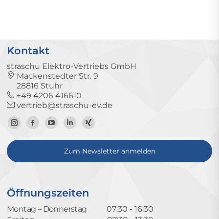
Kontakt
straschu Elektro-Vertriebs GmbH
Mackenstedter Str. 9
28816 Stuhr
+49 4206 4166-0
vertrieb@straschu-ev.de
Zum
Zur
Zum
Zum
Zum
Instagram-
Facebook-
YouTube-
LinkedIn-
Xing-
Zum Newsletter anmelden
Profil
Seite
Kanal
Profil
Profil
Öffnungszeiten
Montag – Donnerstag
07:30 - 16:30