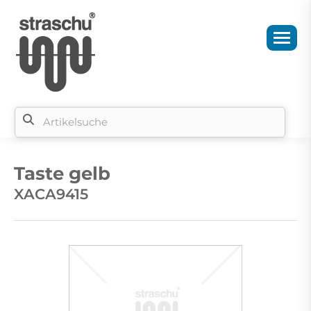
Si
b
Taste gelb
si
XACA9415