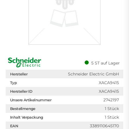
5 ST auf Lager
Schneider Electric GmbH
Hersteller
XACA9415
Typ
XACA9415
Hersteller ID
2742197
Unsere Artikelnummer
1 Stück
Bestellmenge
1 Stück
Inhalt Verpackung
3389110645170
EAN