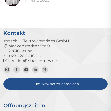
11. März 2025
Kontakt
straschu Elektro-Vertriebs GmbH
Mackenstedter Str. 9
28816 Stuhr
+49 4206 4166-0
vertrieb@straschu-ev.de
Zum
Zur
Zum
Zum
Zum
Instagram-
Facebook-
YouTube-
LinkedIn-
Xing-
Zum Newsletter anmelden
Profil
Seite
Kanal
Profil
Profil
Öffnungszeiten