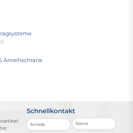
tragsysteme
25
25 Anreihschrank
Schnellkontakt
Schnellkontakt
oartikel
ter