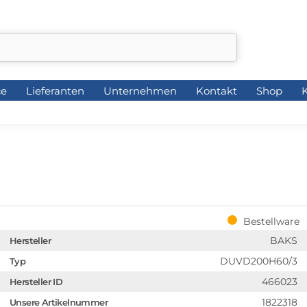
ce
Lieferanten
Unternehmen
Kontakt
Shop
K
ce
Lieferanten
Unternehmen
Kontakt
Shop
K
Bestellware
BAKS
Hersteller
DUVD200H60/3
Typ
466023
Hersteller ID
1822318
Unsere Artikelnummer