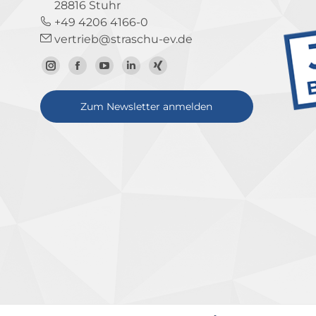
28816 Stuhr
+49 4206 4166-0
vertrieb@straschu-ev.de
Zum
Zur
Zum
Zum
Zum
Instagram-
Facebook-
YouTube-
LinkedIn-
Xing-
Zum Newsletter anmelden
Profil
Seite
Kanal
Profil
Profil