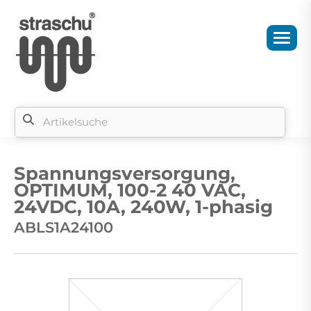
Si
b
Spannungsversorgung,
si
OPTIMUM, 100-2 40 VAC,
24VDC, 10A, 240W, 1-phasig
ABLS1A24100