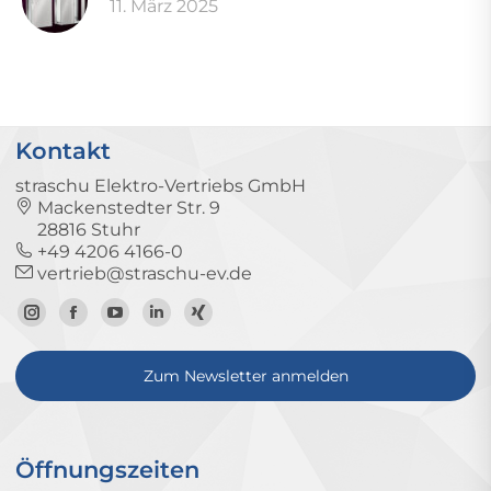
11. März 2025
Kontakt
straschu Elektro-Vertriebs GmbH
Mackenstedter Str. 9
28816 Stuhr
+49 4206 4166-0
vertrieb@straschu-ev.de
Zum
Zur
Zum
Zum
Zum
Instagram-
Facebook-
YouTube-
LinkedIn-
Xing-
Zum Newsletter anmelden
Profil
Seite
Kanal
Profil
Profil
Öffnungszeiten