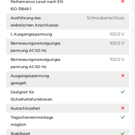
Performance Level nach EN
ISO 13849-1
Schraubanschluss
Ausführung des
elektrischen Anschlusses
100.0 V
1. Ausgangsspannung
100.0 V
Bemessungsversorgungss
pannung AC 50 Hz
100.0 V
Bemessungsversorgungss
pannung AC 60 Hz
Ausgangsspannung
geregelt
Geeignet für
Sicherheitsfunktionen
Kurzschlussfest
Tragschienenmontage
möglich
Stabilisiert