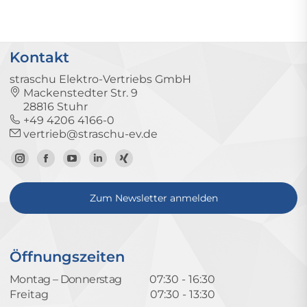
Kontakt
straschu Elektro-Vertriebs GmbH
Mackenstedter Str. 9
28816 Stuhr
+49 4206 4166-0
vertrieb@straschu-ev.de
Zum
Zur
Zum
Zum
Zum
Instagram-
Facebook-
YouTube-
LinkedIn-
Xing-
Zum Newsletter anmelden
Profil
Seite
Kanal
Profil
Profil
Öffnungszeiten
Montag – Donnerstag
07:30 - 16:30
Freitag
07:30 - 13:30