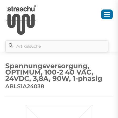
Si
b
Spannungsversorgung,
si
OPTIMUM, 100-2 40 VAC,
24VDC, 3,8A, 90W, 1-phasig
ABLS1A24038