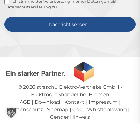
Ich stimme der Verarbeitung meiner Daten gemäß
Datenschutzerklärung
zu.
Nachricht senden
Alternative:
© 2026
straschu Elektro-Vertriebs GmbH
-
Elektrogroßhandel bei Bremen
AGB
|
Download
|
Kontakt
|
Impressum
|
Datenschutz
|
Sitemap
|
CoC
|
Whistleblowing
|
Gender Hinweis