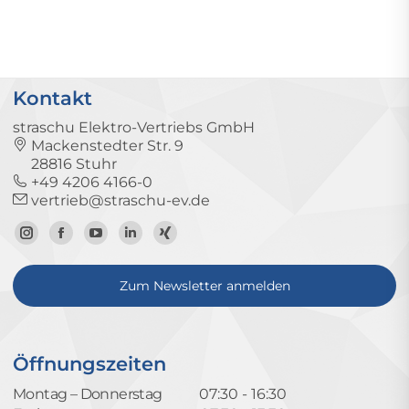
Kontakt
straschu Elektro-Vertriebs GmbH
Mackenstedter Str. 9
28816 Stuhr
+49 4206 4166-0
vertrieb@straschu-ev.de
Zum
Zur
Zum
Zum
Zum
Instagram-
Facebook-
YouTube-
LinkedIn-
Xing-
Zum Newsletter anmelden
Profil
Seite
Kanal
Profil
Profil
Öffnungszeiten
Montag – Donnerstag
07:30 - 16:30