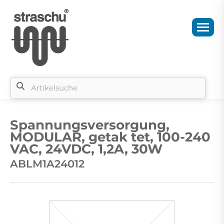
Si
b
Spannungsversorgung,
si
MODULAR, getak tet, 100-240
VAC, 24VDC, 1,2A, 30W
ABLM1A24012