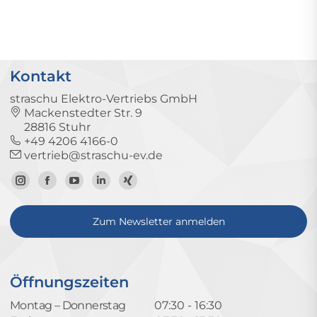
Kontakt
straschu Elektro-Vertriebs GmbH
Mackenstedter Str. 9
28816 Stuhr
+49 4206 4166-0
vertrieb@straschu-ev.de
Zum
Zur
Zum
Zum
Zum
Instagram-
Facebook-
YouTube-
LinkedIn-
Xing-
Zum Newsletter anmelden
Profil
Seite
Kanal
Profil
Profil
Öffnungszeiten
Montag – Donnerstag
07:30 - 16:30