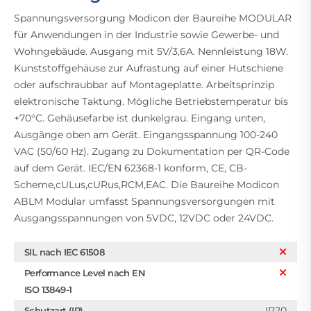
Spannungsversorgung Modicon der Baureihe MODULAR
für Anwendungen in der Industrie sowie Gewerbe- und
Wohngebäude. Ausgang mit 5V/3,6A. Nennleistung 18W.
Kunststoffgehäuse zur Aufrastung auf einer Hutschiene
oder aufschraubbar auf Montageplatte. Arbeitsprinzip
elektronische Taktung. Mögliche Betriebstemperatur bis
+70°C. Gehäusefarbe ist dunkelgrau. Eingang unten,
Ausgänge oben am Gerät. Eingangsspannung 100-240
VAC (50/60 Hz). Zugang zu Dokumentation per QR-Code
auf dem Gerät. IEC/EN 62368-1 konform, CE, CB-
Scheme,cULus,cURus,RCM,EAC. Die Baureihe Modicon
ABLM Modular umfasst Spannungsversorgungen mit
Ausgangsspannungen von 5VDC, 12VDC oder 24VDC.
SIL nach IEC 61508
Performance Level nach EN
ISO 13849-1
IP20
Schutzart (IP)