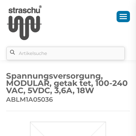
Si
b
Spannungsversorgung,
si
MODULAR, getak tet, 100-240
VAC, 5VDC, 3,6A, 18W
ABLM1A05036