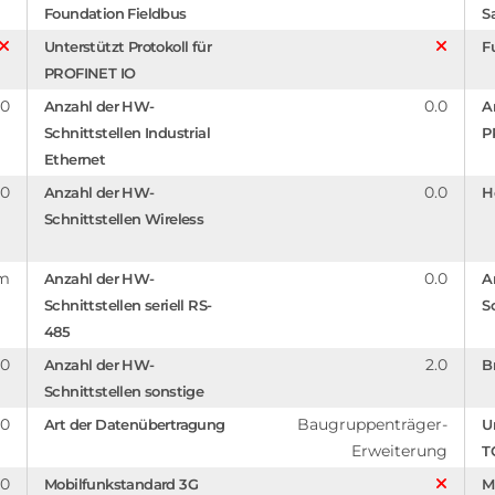
Foundation Fieldbus
S
Unterstützt Protokoll für
F
PROFINET IO
.0
0.0
Anzahl der HW-
A
Schnittstellen Industrial
P
Ethernet
.0
0.0
Anzahl der HW-
H
Schnittstellen Wireless
mm
0.0
Anzahl der HW-
A
Schnittstellen seriell RS-
Sc
485
.0
2.0
Anzahl der HW-
B
Schnittstellen sonstige
.0
Baugruppenträger-
Art der Datenübertragung
U
Erweiterung
T
.0
Mobilfunkstandard 3G
M