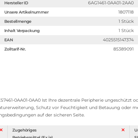
6AG1461-0AA01-2AA0
Hersteller ID
1807118
Unsere Artikelnummer
1 Stück
Bestellmenge
1 Stück
Inhalt Verpackung
4025515147374
EAN
85389091
Zolltarif-Nr.
ES7461-0AA01-0AA0 Ist Ihre dezentrale Peripherie ungeschützt od
raturerweiterung, Schutz vor Feuchtigkeit und Betauung oder me
ngsbedingungen auf der sicheren Seite.
Zugehöriges
U
Betriebsmittel (Ex ia)
S