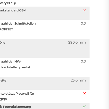
afetyBUS p
unkstandard GSM
0.0
nzahl der Schnittstellen
ROFINET
290.0 mm
öhe
0.0
nzahl der HW-
hnittstellen parallel
25.0 mm
reite
nterstützt Protokoll für
CP/IP
it Potentialtrennung