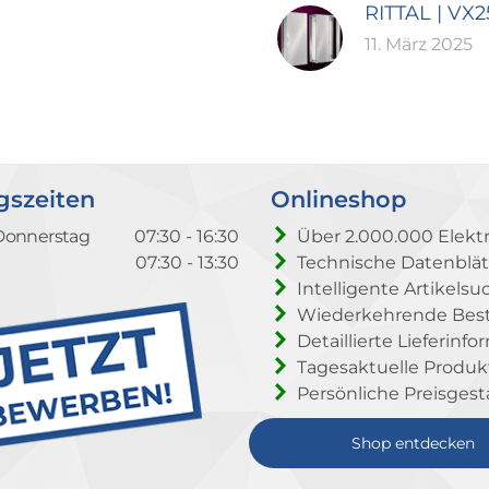
RITTAL | VX
11. März 2025
gszeiten
Onlineshop
Donnerstag
07:30 - 16:30
Über 2.000.000 Elektr
07:30 - 13:30
Technische Datenblät
Intelligente Artikelsu
Wiederkehrende Beste
Detaillierte Lieferinf
Tagesaktuelle Produ
Persönliche Preisgest
Shop entdecken