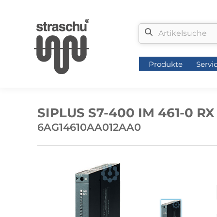
Produkte
Servi
Produkte
Servi
SIPLUS S7-400 IM 461-0 RX
6AG14610AA012AA0