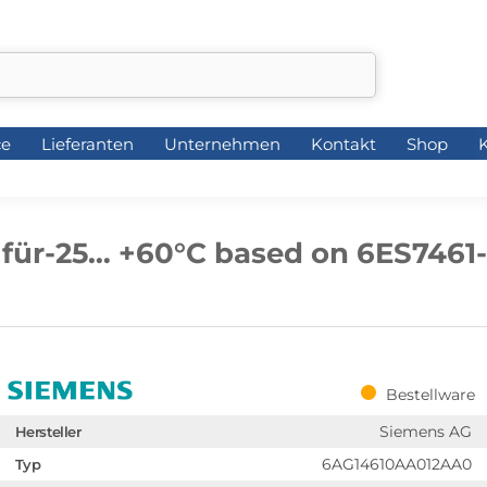
ce
Lieferanten
Unternehmen
Kontakt
Shop
K
ce
Lieferanten
Unternehmen
Kontakt
Shop
K
 für-25… +60°C based on 6ES746
Bestellware
Siemens AG
Hersteller
6AG14610AA012AA0
Typ