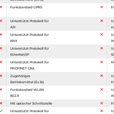
Funkstandard GPRS
F
Unterstützt Protokoll für
U
ASI
s
Unterstützt Protokoll für
U
KNX
I
Unterstützt Protokoll für
U
EtherNet/IP
S
Unterstützt Protokoll für
M
PROFINET CBA
Zugehöriges
U
Betriebsmittel (Ex ib)
D
Funkstandard WLAN
U
802.11
I
Mit optischer Schnittstelle
F
Unterstützt Protokoll für
U