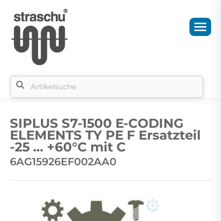
Si
b
SIPLUS S7-1500 E-CODING
si
ELEMENTS TY PE F Ersatzteil
-25 … +60°C mit C
6AG15926EF002AA0