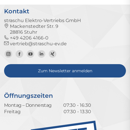
Kontakt
straschu Elektro-Vertriebs GmbH
Mackenstedter Str. 9
28816 Stuhr
+49 4206 4166-0
vertrieb@straschu-ev.de
Zum
Zur
Zum
Zum
Zum
Instagram-
Facebook-
YouTube-
LinkedIn-
Xing-
Zum Newsletter anmelden
Profil
Seite
Kanal
Profil
Profil
Öffnungszeiten
Montag – Donnerstag
07:30 - 16:30
Freitag
07:30 - 13:30