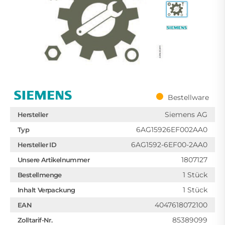
Bestellware
Siemens AG
Hersteller
6AG15926EF002AA0
Typ
6AG1592-6EF00-2AA0
Hersteller ID
1807127
Unsere Artikelnummer
1 Stück
Bestellmenge
1 Stück
Inhalt Verpackung
4047618072100
EAN
85389099
Zolltarif-Nr.