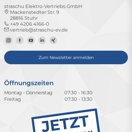
straschu Elektro-Vertriebs GmbH
Mackenstedter Str. 9
28816 Stuhr
+49 4206 4166-0
vertrieb@straschu-ev.de
Zum
Zur
Zum
Zum
Zum
Instagram-
Facebook-
YouTube-
LinkedIn-
Xing-
Zum Newsletter anmelden
Profil
Seite
Kanal
Profil
Profil
Öffnungszeiten
Montag – Donnerstag
07:30 - 16:30
Freitag
07:30 - 13:30