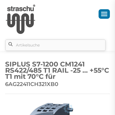
Si
b
SIPLUS S7-1200 CM1241
si
RS422/485 T1 RAIL -25 … +55°C
T1 mit 70°C für
6AG22411CH321XB0