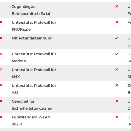
ll
Zugehöriges
U
Betriebsmittel (Ex ia)
F
Unterstützt Protokoll für
F
PROFIsafe
Mit Potentialtrennung
U
D
Unterstützt Protokoll für
U
Modbus
S
Unterstützt Protokoll für
U
KNX
S
Unterstützt Protokoll für
Z
ASI
B
Geeignet für
U
Sicherheitsfunktionen
D
Funkstandard WLAN
U
802.11
I