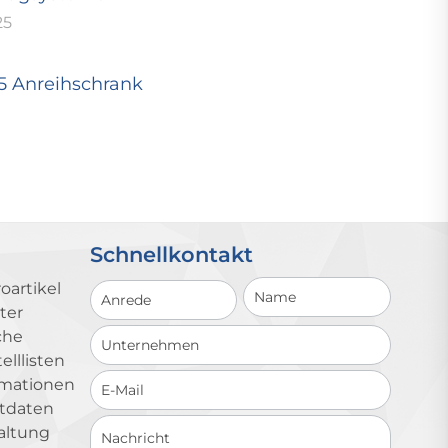
25
25 Anreihschrank
Schnellkontakt
Schnellkontakt
oartikel
ter
che
lllisten
ormationen
ktdaten
altung