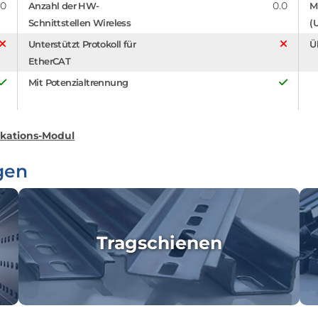
.0
0.0
Anzahl der HW-
M
Schnittstellen Wireless
(
Unterstützt Protokoll für
Ü
EtherCAT
Mit Potenzialtrennung
ations-Modul
gen
Tragschienen