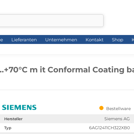
ce
Lieferanten
Unternehmen
Kontakt
Shop
K
ce
Lieferanten
Unternehmen
Kontakt
Shop
K
…+70°C m it Conformal Coating b
Bestellware
Siemens AG
Hersteller
6AG12411CH322XB0
Typ