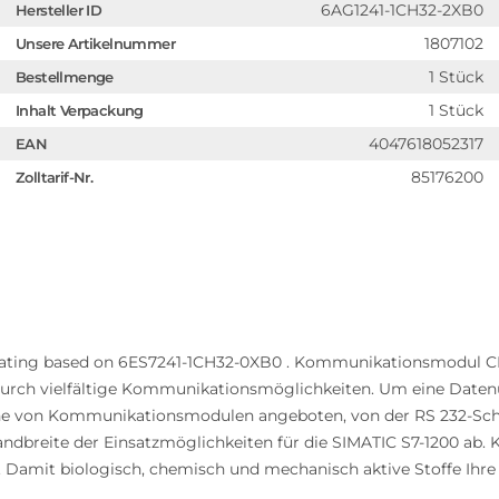
6AG1241-1CH32-2XB0
Hersteller ID
1807102
Unsere Artikelnummer
1 Stück
Bestellmenge
1 Stück
Inhalt Verpackung
4047618052317
EAN
85176200
Zolltarif-Nr.
ating based on 6ES7241-1CH32-0XB0 . Kommunikationsmodul CM 12
el durch vielfältige Kommunikationsmöglichkeiten. Um eine Date
eihe von Kommunikationsmodulen angeboten, von der RS 232-Sch
Bandbreite der Einsatzmöglichkeiten für die SIMATIC S7-1200 
Damit biologisch, chemisch und mechanisch aktive Stoffe Ihre 