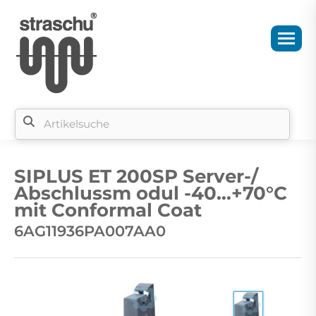
Si
b
SIPLUS ET 200SP Server-/
si
Abschlussm odul -40…+70°C
mit Conformal Coat
6AG11936PA007AA0