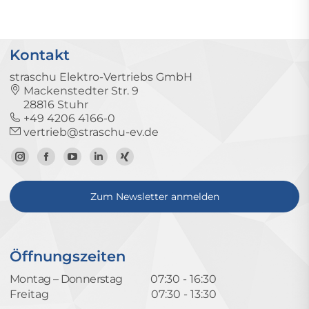
Kontakt
straschu Elektro-Vertriebs GmbH
Mackenstedter Str. 9
28816 Stuhr
+49 4206 4166-0
vertrieb@straschu-ev.de
Zum
Zur
Zum
Zum
Zum
Instagram-
Facebook-
YouTube-
LinkedIn-
Xing-
Zum Newsletter anmelden
Profil
Seite
Kanal
Profil
Profil
Öffnungszeiten
Montag – Donnerstag
07:30 - 16:30
Freitag
07:30 - 13:30