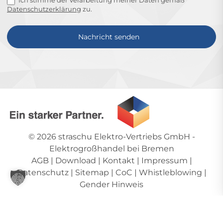
Ich stimme der Verarbeitung meiner Daten gemäß
Datenschutzerklärung
zu.
Nachricht senden
Alternative:
© 2026
straschu Elektro-Vertriebs GmbH
-
Elektrogroßhandel bei Bremen
AGB
|
Download
|
Kontakt
|
Impressum
|
Datenschutz
|
Sitemap
|
CoC
|
Whistleblowing
|
Gender Hinweis