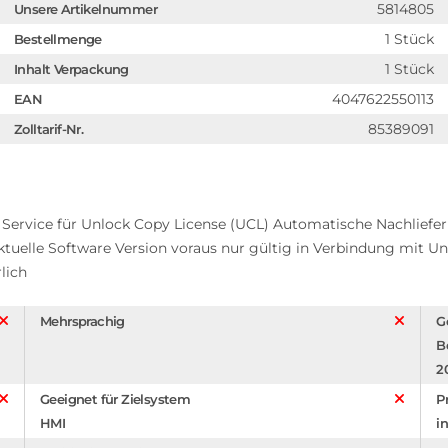
5814805
Unsere Artikelnummer
1 Stück
Bestellmenge
1 Stück
Inhalt Verpackung
4047622550113
EAN
85389091
Zolltarif-Nr.
ervice für Unlock Copy License (UCL) Automatische Nachliefe
elle Software Version voraus nur gültig in Verbindung mit Unlock C
lich
Mehrsprachig
G
B
2
Geeignet für Zielsystem
P
HMI
in