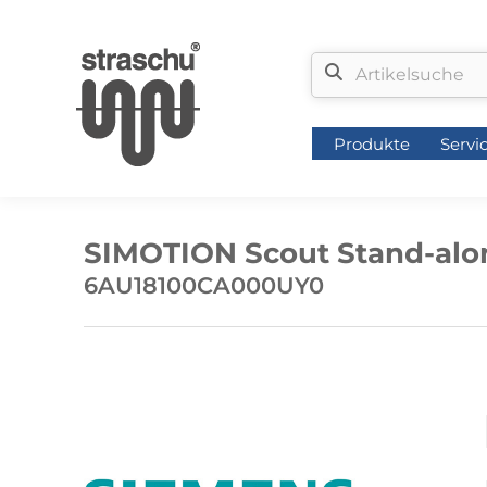
Produkte
Servi
Produkte
Servi
SIMOTION Scout Stand-alon
6AU18100CA000UY0