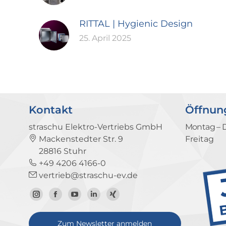
RITTAL | Hygienic Design
25. April 2025
Kontakt
Öffnun
straschu Elektro-Vertriebs GmbH
Montag – 
Mackenstedter Str. 9
Freitag
28816 Stuhr
+49 4206 4166-0
vertrieb@straschu-ev.de
Zum
Zur
Zum
Zum
Zum
Instagram-
Facebook-
YouTube-
LinkedIn-
Xing-
Zum Newsletter anmelden