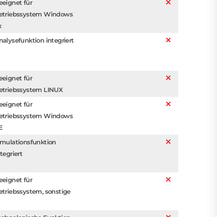
eeignet für
etriebssystem Windows
x
nalysefunktion integriert
eeignet für
etriebssystem LINUX
eeignet für
etriebssystem Windows
E
imulationsfunktion
tegriert
eeignet für
etriebssystem, sonstige