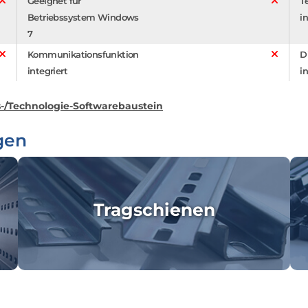
Geeignet für
T
Betriebssystem Windows
in
7
Kommunikationsfunktion
D
integriert
in
-/Technologie-Softwarebaustein
gen
Tragschienen