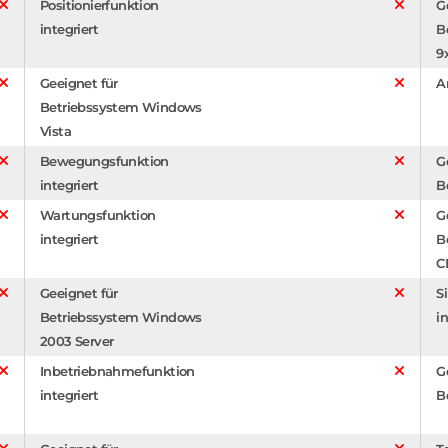
Positionierfunktion
G
integriert
B
9
Geeignet für
A
Betriebssystem Windows
Vista
Bewegungsfunktion
G
integriert
B
Wartungsfunktion
G
integriert
B
C
Geeignet für
S
Betriebssystem Windows
in
2003 Server
Inbetriebnahmefunktion
G
integriert
B