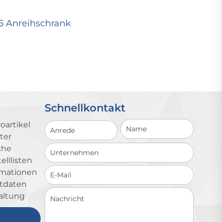
25 Anreihschrank
Schnellkontakt
Schnellkontakt
oartikel
ter
che
lllisten
ormationen
ktdaten
altung