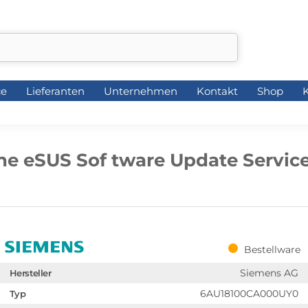
ce
Lieferanten
Unternehmen
Kontakt
Shop
K
ce
Lieferanten
Unternehmen
Kontakt
Shop
K
e eSUS Sof tware Update Service
Bestellware
Siemens AG
Hersteller
6AU18100CA000UY0
Typ