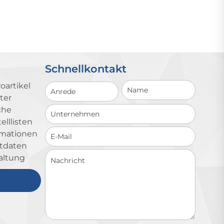
Schnellkontakt
Schnellkontakt
oartikel
ter
che
lllisten
ormationen
ktdaten
altung