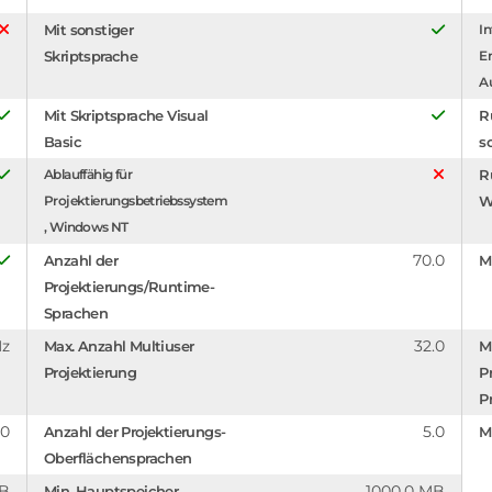
Mit sonstiger
In
Skriptsprache
En
A
Mit Skriptsprache Visual
R
Basic
s
Ablauffähig für
R
Projektierungsbetriebssystem
W
, Windows NT
70.0
Anzahl der
M
Projektierungs/Runtime-
Sprachen
Hz
32.0
Max. Anzahl Multiuser
M
Projektierung
P
P
.0
5.0
Anzahl der Projektierungs-
M
Oberflächensprachen
MB
1000.0 MB
Min. Hauptspeicher,