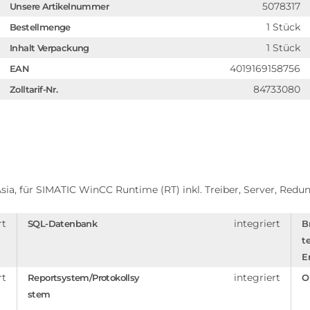
5078317
Unsere Artikelnummer
1 Stück
Bestellmenge
1 Stück
Inhalt Verpackung
4019169158756
EAN
84733080
Zolltarif-Nr.
ia, für SIMATIC WinCC Runtime (RT) inkl. Treiber, Server, Redun
rt
integriert
SQL-Datenbank
B
t
E
rt
integriert
Reportsystem/Protokollsy
O
stem