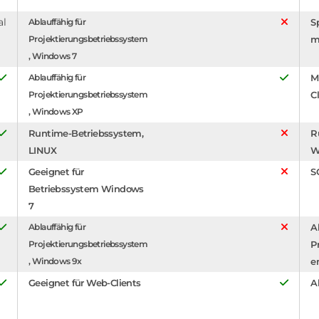
al
Ablauffähig für
S
Projektierungsbetriebssystem
m
, Windows 7
Ablauffähig für
M
Projektierungsbetriebssystem
C
, Windows XP
Runtime-Betriebssystem,
R
LINUX
W
Geeignet für
S
Betriebssystem Windows
7
Ablauffähig für
A
Projektierungsbetriebssystem
P
, Windows 9x
e
Geeignet für Web-Clients
A