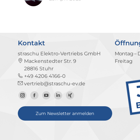
Kontakt
Öffnun
straschu Elektro-Vertriebs GmbH
Montag – 
Mackenstedter Str. 9
Freitag
28816 Stuhr
+49 4206 4166-0
vertrieb@straschu-ev.de
Zum
Zur
Zum
Zum
Zum
Instagram-
Facebook-
YouTube-
LinkedIn-
Xing-
Zum Newsletter anmelden
Profil
Seite
Kanal
Profil
Profil