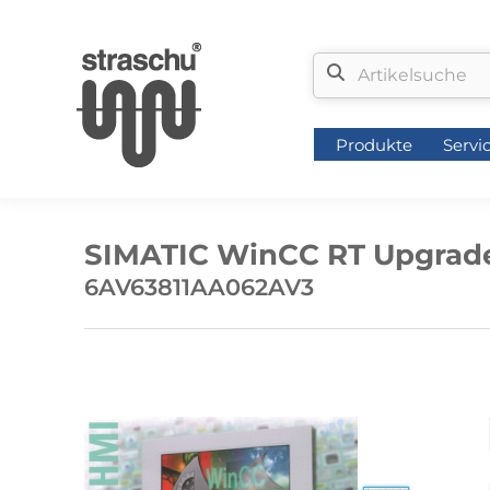
Produkte
Servi
Produkte
Servi
SIMATIC WinCC RT Upgrade 
6AV63811AA062AV3