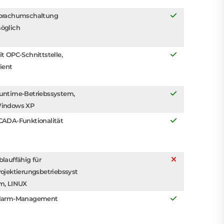
prachumschaltung
öglich
it OPC-Schnittstelle,
lient
untime-Betriebssystem,
indows XP
CADA-Funktionalität
blauffähig für
rojektierungsbetriebssyst
m, LINUX
larm-Management