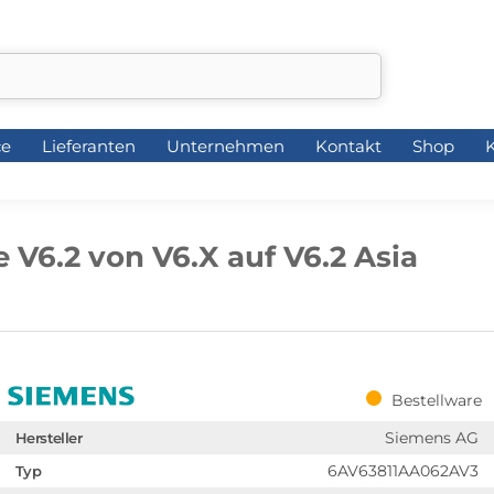
ce
Lieferanten
Unternehmen
Kontakt
Shop
K
ce
Lieferanten
Unternehmen
Kontakt
Shop
K
V6.2 von V6.X auf V6.2 Asia
Bestellware
Siemens AG
Hersteller
6AV63811AA062AV3
Typ