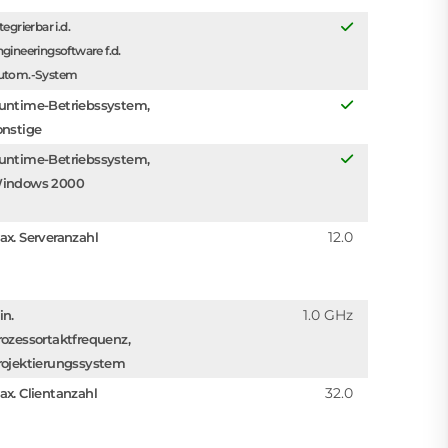
tegrierbar i.d.
gineeringsoftware f.d.
utom.-System
untime-Betriebssystem,
onstige
untime-Betriebssystem,
indows 2000
12.0
ax. Serveranzahl
1.0 GHz
in.
rozessortaktfrequenz,
rojektierungssystem
32.0
ax. Clientanzahl