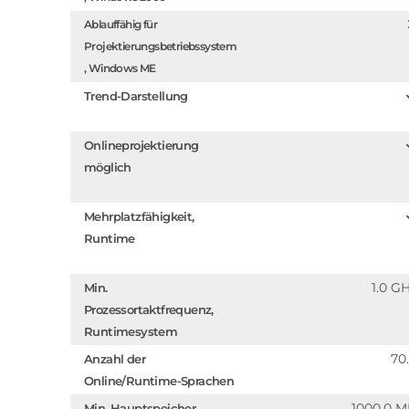
Ablauffähig für
Projektierungsbetriebssystem
, Windows ME
Trend-Darstellung
Onlineprojektierung
möglich
Mehrplatzfähigkeit,
Runtime
1.0 G
Min.
Prozessortaktfrequenz,
Runtimesystem
70
Anzahl der
Online/Runtime-Sprachen
1000.0 
Min. Hauptspeicher,