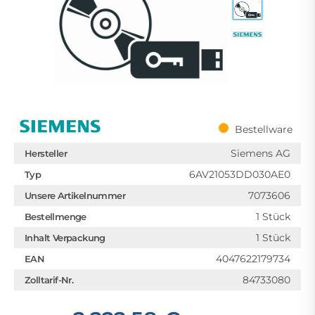
Bestellware
Siemens AG
Hersteller
6AV21053DD030AE0
Typ
7073606
Unsere Artikelnummer
1 Stück
Bestellmenge
1 Stück
Inhalt Verpackung
4047622179734
EAN
84733080
Zolltarif-Nr.