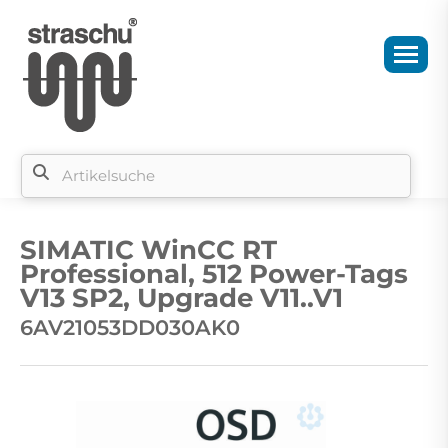
Si
b
SIMATIC WinCC RT
si
Professional, 512 Power-Tags
V13 SP2, Upgrade V11..V1
6AV21053DD030AK0