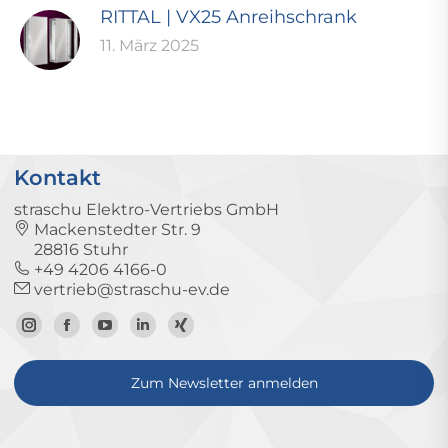
RITTAL | VX25 Anreihschrank
11. März 2025
Kontakt
straschu Elektro-Vertriebs GmbH
Mackenstedter Str. 9
28816 Stuhr
+49 4206 4166-0
vertrieb@straschu-ev.de
Zum
Zur
Zum
Zum
Zum
Instagram-
Facebook-
YouTube-
LinkedIn-
Xing-
Zum Newsletter anmelden
Profil
Seite
Kanal
Profil
Profil