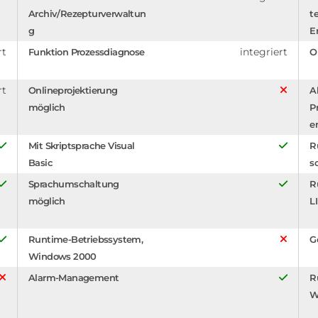
Archiv/Rezepturverwaltun
t
g
E
rt
integriert
Funktion Prozessdiagnose
O
rt
Onlineprojektierung
A
möglich
P
e
Mit Skriptsprache Visual
R
Basic
s
Sprachumschaltung
R
möglich
L
Runtime-Betriebssystem,
G
Windows 2000
Alarm-Management
R
W