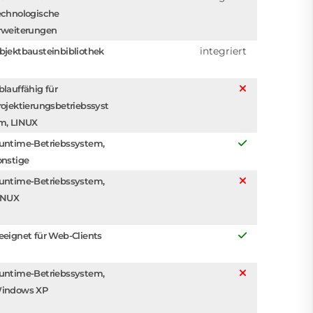
echnologische
rweiterungen
integriert
bjektbausteinbibliothek
blauffähig für
rojektierungsbetriebssyst
m, LINUX
untime-Betriebssystem,
onstige
untime-Betriebssystem,
INUX
eeignet für Web-Clients
untime-Betriebssystem,
indows XP