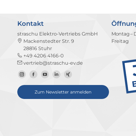
Kontakt
Öffnun
straschu Elektro-Vertriebs GmbH
Montag – 
Mackenstedter Str. 9
Freitag
28816 Stuhr
+49 4206 4166-0
vertrieb@straschu-ev.de
Zum
Zur
Zum
Zum
Zum
Instagram-
Facebook-
YouTube-
LinkedIn-
Xing-
Zum Newsletter anmelden
Profil
Seite
Kanal
Profil
Profil