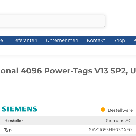
ce
Lieferanten
Unternehmen
Kontakt
Shop
K
ce
Lieferanten
Unternehmen
Kontakt
Shop
K
onal 4096 Power-Tags V13 SP2, Up
Bestellware
Siemens AG
Hersteller
6AV21053HH030AE0
Typ