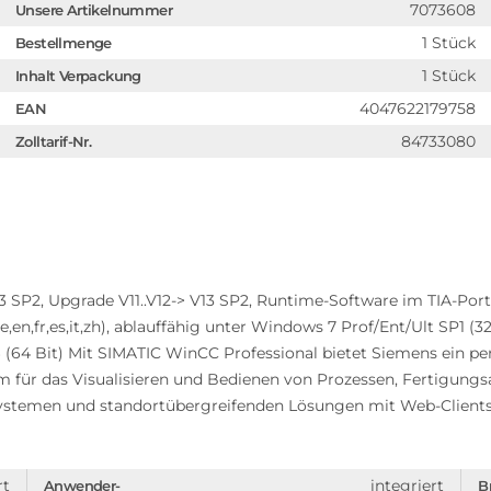
7073608
Unsere Artikelnummer
1 Stück
Bestellmenge
1 Stück
Inhalt Verpackung
4047622179758
EAN
84733080
Zolltarif-Nr.
SP2, Upgrade V11..V12-> V13 SP2, Runtime-Software im TIA-Port
e,en,fr,es,it,zh), ablauffähig unter Windows 7 Prof/Ent/Ult SP1 (32
16 (64 Bit) Mit SIMATIC WinCC Professional bietet Siemens ein pe
 für das Visualisieren und Bedienen von Prozessen, Fertigungs
ystemen und standortübergreifenden Lösungen mit Web-Clients. 
rt
integriert
Anwender-
B