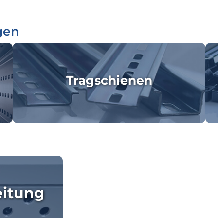
gen
Tragschienen
eitung