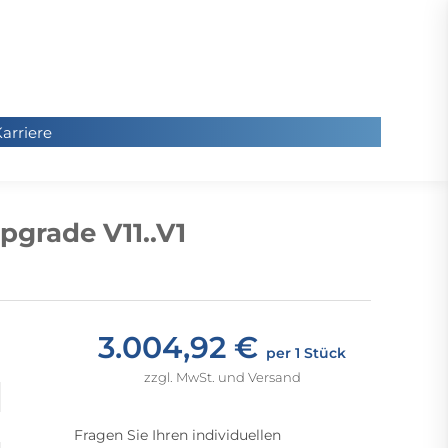
arriere
arriere
Sie
befinde
grade V11..V1
sich hier
3.004,92 €
per 1 Stück
zzgl. MwSt. und Versand
Fragen Sie Ihren individuellen