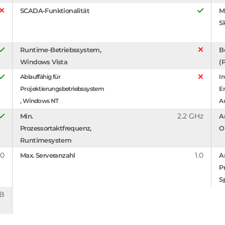
SCADA-Funktionalität
M
S
Runtime-Betriebssystem,
B
Windows Vista
(
Ablauffähig für
In
Projektierungsbetriebssystem
En
, Windows NT
A
2.2 GHz
Min.
A
Prozessortaktfrequenz,
O
Runtimesystem
.0
1.0
Max. Serveranzahl
A
P
S
MB