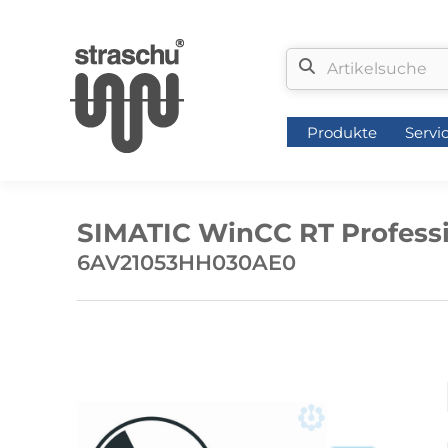
Produkte
Servi
Produkte
Servi
SIMATIC WinCC RT Professi
6AV21053HH030AE0