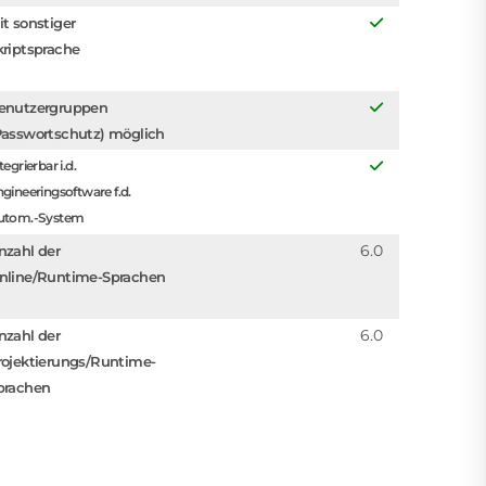
it sonstiger
kriptsprache
enutzergruppen
Passwortschutz) möglich
tegrierbar i.d.
gineeringsoftware f.d.
utom.-System
6.0
nzahl der
nline/Runtime-Sprachen
6.0
nzahl der
rojektierungs/Runtime-
prachen