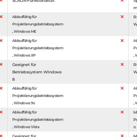
SCADA-Funktionalität
S
m
Ablauffähig für
R
Projektierungsbetriebssystem
W
, Windows ME
Ablauffähig für
Ab
Projektierungsbetriebssystem
P
, Windows XP
,
Geeignet für
R
Betriebssystem Windows
W
8
Ablauffähig für
Ab
Projektierungsbetriebssystem
P
, Windows 9x
,
Ablauffähig für
M
Projektierungsbetriebssystem
P
, Windows Vista
n
Geeignet für
M