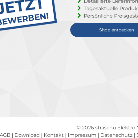
Detaillierte Lieferinf
Tagesaktuelle Produ
Persönliche Preisgest
Shop entdecken
© 2026
straschu Elektro
AGB
|
Download
|
Kontakt
|
Impressum
|
Datenschutz
|