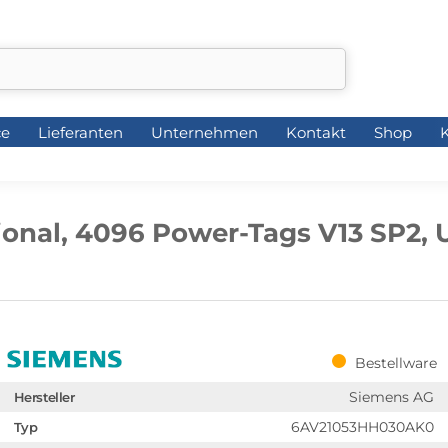
ce
Lieferanten
Unternehmen
Kontakt
Shop
K
ce
Lieferanten
Unternehmen
Kontakt
Shop
K
nal, 4096 Power-Tags V13 SP2, U
Bestellware
Siemens AG
Hersteller
6AV21053HH030AK0
Typ