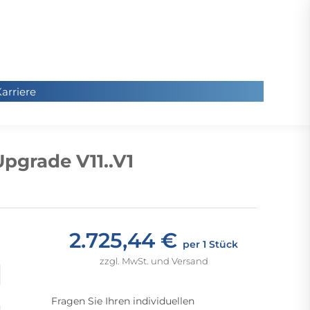
arriere
arriere
Sie
befinde
pgrade V11..V1
sich hier
2.725,44 €
per 1 Stück
zzgl. MwSt. und Versand
Fragen Sie Ihren individuellen