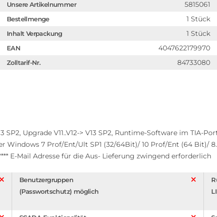
5815061
Unsere Artikelnummer
1 Stück
Bestellmenge
1 Stück
Inhalt Verpackung
4047622179970
EAN
84733080
Zolltarif-Nr.
SP2, Upgrade V11..V12-> V13 SP2, Runtime-Software im TIA-Port
unter Windows 7 Prof/Ent/Ult SP1 (32/64Bit)/ 10 Prof/Ent (64 Bit)/ 
********* E-Mail Adresse für die Aus- Lieferung zwingend erforderlich
Benutzergruppen
R
(Passwortschutz) möglich
L