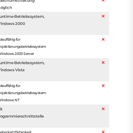
prachumschaltung
öglich
untime-Betriebssystem,
indows 2000
lauffähig für
rojektierungsbetriebssystem
 Windows 2003 Server
untime-Betriebssystem,
indows Vista
lauffähig für
rojektierungsbetriebssystem
 Windows NT
it
rogrammierschnittstelle
ehrplatzfähigkeit,