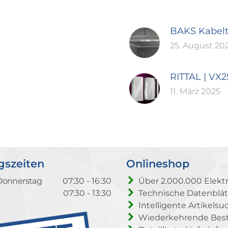
BAKS Kabel
25. August 20
RITTAL | VX
11. März 2025
gszeiten
Onlineshop
Donnerstag
07:30 - 16:30
Über 2.000.000 Elektr
07:30 - 13:30
Technische Datenblät
Intelligente Artikelsu
Wiederkehrende Beste