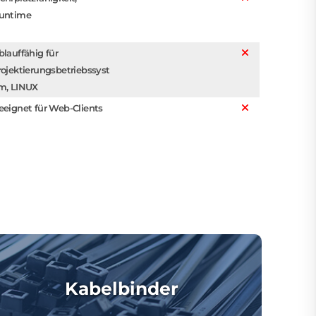
untime
blauffähig für
rojektierungsbetriebssyst
m, LINUX
eeignet für Web-Clients
Kabelbinder