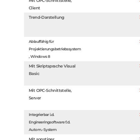
Mit OPC-Schnittstelle,
Client
Trend-Darstellung
Ablauffähig für
Projektierungsbetriebssystem
, Windows 8
Mit Skriptsprache Visual
Basic
Mit OPC-Schnittstelle,
Server
Integrierbar i.d.
Engineeringsoftware f.d.
Autom.-System
Mit sonstiger