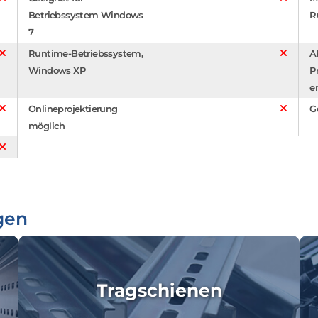
Betriebssystem Windows
R
7
Runtime-Betriebssystem,
A
Windows XP
P
e
Onlineprojektierung
G
möglich
gen
Tragschienen