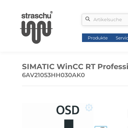
Produkte
Servi
Produkte
Servi
SIMATIC WinCC RT Professio
6AV21053HH030AK0