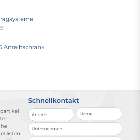
tragsysteme
25
25 Anreihschrank
Schnellkontakt
Schnellkontakt
oartikel
ter
che
lllisten