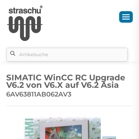
Si
b
SIMATIC WinCC RC Upgrade
si
V6.2 von V6.X auf V6.2 Asia
6AV63811AB062AV3