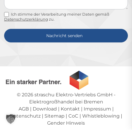
Ich stimme der Verarbeitung meiner Daten gemäß
Datenschutzerklärung
zu.
Nachricht senden
Alternative:
© 2026
straschu Elektro-Vertriebs GmbH
-
Elektrogroßhandel bei Bremen
AGB
|
Download
|
Kontakt
|
Impressum
|
Datenschutz
|
Sitemap
|
CoC
|
Whistleblowing
|
Gender Hinweis