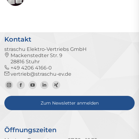
Kontakt
straschu Elektro-Vertriebs GmbH
Mackenstedter Str. 9
28816 Stuhr
+49 4206 4166-0
vertrieb@straschu-ev.de
Zum
Zur
Zum
Zum
Zum
Instagram-
Facebook-
YouTube-
LinkedIn-
Xing-
Zum Newsletter anmelden
Profil
Seite
Kanal
Profil
Profil
Öffnungszeiten