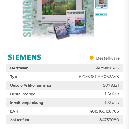
Bestellware
Siemens AG
Hersteller
6AV63811AB062AV3
Typ
5078321
Unsere Artikelnummer
1 Stück
Bestellmenge
1 Stück
Inhalt Verpackung
4019169158763
EAN
84733080
Zolltarif-Nr.