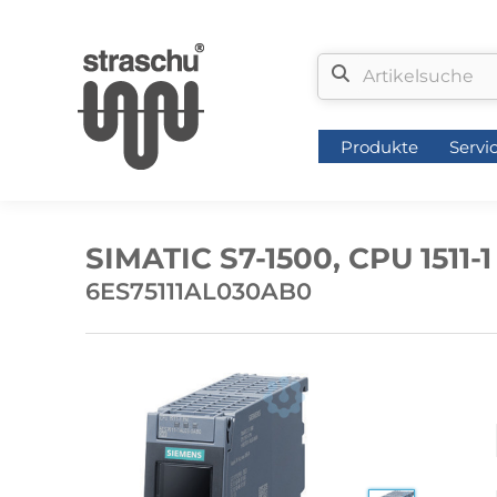
Produkte
Servi
Produkte
Servi
SIMATIC S7-1500, CPU 1511-
6ES75111AL030AB0