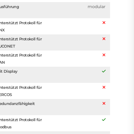
modular
usführung
nterstützt Protokoll für
NX
nterstützt Protokoll für
UCONET
nterstützt Protokoll für
AN
it Display
nterstützt Protokoll für
ERCOS
edundanzfähigkeit
nterstützt Protokoll für
odbus