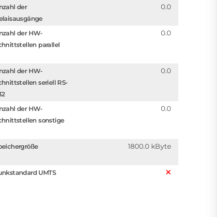
0.0
nzahl der
elaisausgänge
0.0
nzahl der HW-
hnittstellen parallel
0.0
nzahl der HW-
hnittstellen seriell RS-
32
0.0
nzahl der HW-
chnittstellen sonstige
1800.0 kByte
peichergröße
unkstandard UMTS