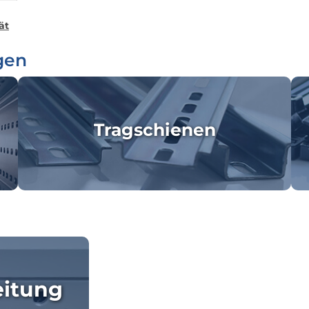
ät
gen
Tragschienen
eitung