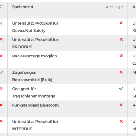
C
sonstige
Speicherart
A
 V
Unterstützt Protokoll für
U
DeviceNet Safety
K
Unterstützt Protokoll für
U
PROFIBUS
S
Rack-Montage möglich
U
C
Zugehöriges
M
Betriebsmittel (Ex ib)
Geeignet für
U
Tragschienenmontage
S
Funkstandard Bluetooth
R
Unterstützt Protokoll für
U
INTERBUS
M