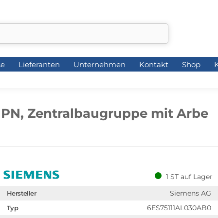
ce
Lieferanten
Unternehmen
Kontakt
Shop
K
ce
Lieferanten
Unternehmen
Kontakt
Shop
K
1 PN, Zentralbaugruppe mit Arbe
1 ST auf Lager
Siemens AG
Hersteller
6ES75111AL030AB0
Typ