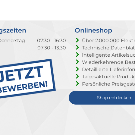
gszeiten
Onlineshop
Donnerstag
07:30 - 16:30
Über 2.000.000 Elektr
07:30 - 13:30
Technische Datenblät
Intelligente Artikelsu
Wiederkehrende Beste
Detaillierte Lieferinf
Tagesaktuelle Produ
Persönliche Preisgest
Shop entdecken