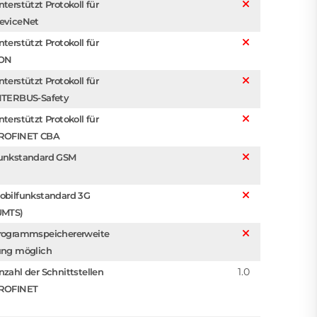
nterstützt Protokoll für
eviceNet
nterstützt Protokoll für
ON
nterstützt Protokoll für
NTERBUS-Safety
nterstützt Protokoll für
ROFINET CBA
unkstandard GSM
obilfunkstandard 3G
UMTS)
rogrammspeichererweite
ung möglich
1.0
nzahl der Schnittstellen
ROFINET