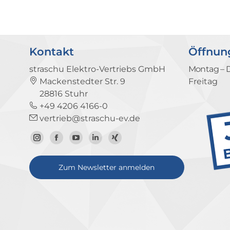
Kontakt
Öffnun
straschu Elektro-Vertriebs GmbH
Montag – 
Mackenstedter Str. 9
Freitag
28816 Stuhr
+49 4206 4166-0
vertrieb@straschu-ev.de
Zum
Zur
Zum
Zum
Zum
Instagram-
Facebook-
YouTube-
LinkedIn-
Xing-
Zum Newsletter anmelden
Profil
Seite
Kanal
Profil
Profil