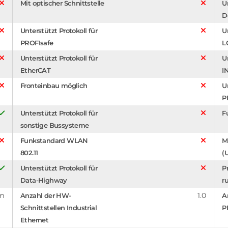
Mit optischer Schnittstelle
U
D
Unterstützt Protokoll für
U
PROFIsafe
L
Unterstützt Protokoll für
U
EtherCAT
I
Fronteinbau möglich
U
P
Unterstützt Protokoll für
F
sonstige Bussysteme
Funkstandard WLAN
M
802.11
(
Unterstützt Protokoll für
P
Data-Highway
r
mm
1.0
Anzahl der HW-
A
Schnittstellen Industrial
P
Ethernet