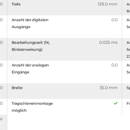
.0
129.0 mm
Tiefe
A
R
.0
0.0
Anzahl der digitalen
A
Ausgänge
Sc
.0
0.025 ms
Bearbeitungszeit (1K,
A
Binäranweisung)
Sc
2
.0
0.0
Anzahl der analogen
A
Eingänge
S
.0
35.0 mm
Breite
S
.0
Tragschienenmontage
F
möglich
 V