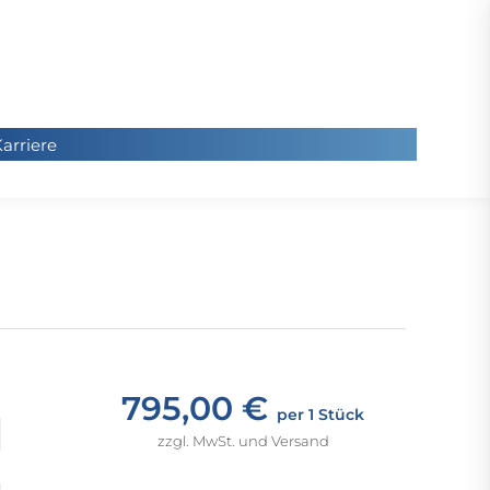
arriere
arriere
Sie
befinde
sich hier
795,00 €
per 1 Stück
zzgl. MwSt. und Versand