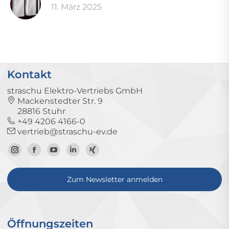
11. März 2025
Kontakt
straschu Elektro-Vertriebs GmbH
Mackenstedter Str. 9
28816 Stuhr
+49 4206 4166-0
vertrieb@straschu-ev.de
Zum
Zur
Zum
Zum
Zum
Instagram-
Facebook-
YouTube-
LinkedIn-
Xing-
Zum Newsletter anmelden
Profil
Seite
Kanal
Profil
Profil
Öffnungszeiten