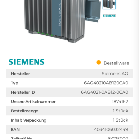
Bestellware
Siemens AG
Hersteller
6AG40210AB120CA0
Typ
6AG4021-0AB12-0CA0
Hersteller ID
1874162
Unsere Artikelnummer
1 Stück
Bestellmenge
1 Stück
Inhalt Verpackung
4034106032449
EAN
84715000
Zolltarif-Nr.