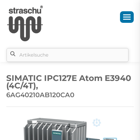
Si
b
SIMATIC IPC127E Atom E3940
si
(4C/4T),
6AG40210AB120CA0