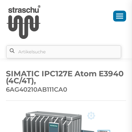
Si
b
SIMATIC IPC127E Atom E3940
si
(4C/4T),
6AG40210AB111CA0