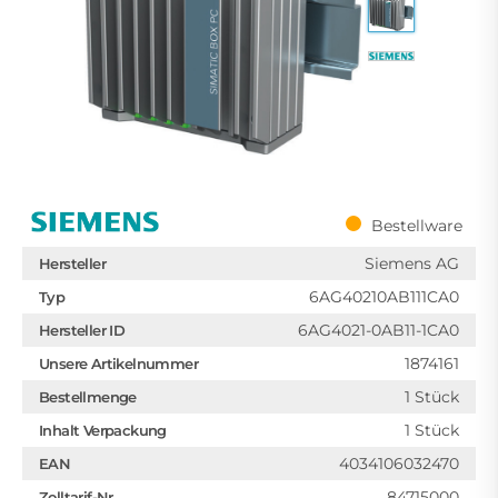
Bestellware
Siemens AG
Hersteller
6AG40210AB111CA0
Typ
6AG4021-0AB11-1CA0
Hersteller ID
1874161
Unsere Artikelnummer
1 Stück
Bestellmenge
1 Stück
Inhalt Verpackung
4034106032470
EAN
84715000
Zolltarif-Nr.