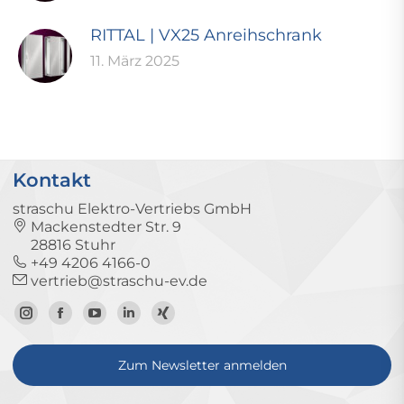
RITTAL | VX25 Anreihschrank
11. März 2025
Kontakt
straschu Elektro-Vertriebs GmbH
Mackenstedter Str. 9
28816 Stuhr
+49 4206 4166-0
vertrieb@straschu-ev.de
Zum
Zur
Zum
Zum
Zum
Instagram-
Facebook-
YouTube-
LinkedIn-
Xing-
Zum Newsletter anmelden
Profil
Seite
Kanal
Profil
Profil