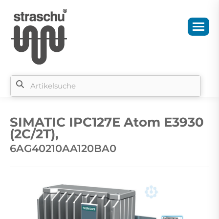
Si
b
SIMATIC IPC127E Atom E3930
si
(2C/2T),
6AG40210AA120BA0