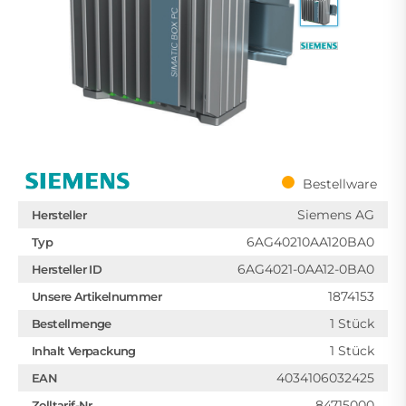
Bestellware
Siemens AG
Hersteller
6AG40210AA120BA0
Typ
6AG4021-0AA12-0BA0
Hersteller ID
1874153
Unsere Artikelnummer
1 Stück
Bestellmenge
1 Stück
Inhalt Verpackung
4034106032425
EAN
84715000
Zolltarif-Nr.