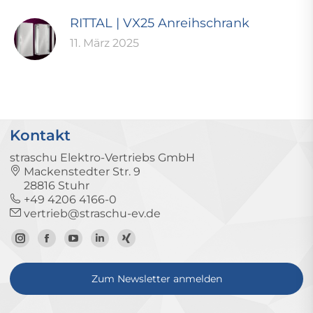
RITTAL | VX25 Anreihschrank
11. März 2025
Kontakt
straschu Elektro-Vertriebs GmbH
Mackenstedter Str. 9
28816 Stuhr
+49 4206 4166-0
vertrieb@straschu-ev.de
Zum
Zur
Zum
Zum
Zum
Instagram-
Facebook-
YouTube-
LinkedIn-
Xing-
Zum Newsletter anmelden
Profil
Seite
Kanal
Profil
Profil