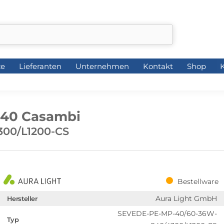
ce
Lieferanten
Unternehmen
Kontakt
Shop
K
ce
Lieferanten
Unternehmen
Kontakt
Shop
K
840 Casambi
00/L1200-CS
Bestellware
Aura Light GmbH
Hersteller
SEVEDE-PE-MP-40/60-36W-
Typ