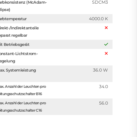
SDCM3
arbkonsistenz (McAdam-
lipse)
4000.0 K
arbtemperatur
irekt-/Indirektanteile
eparat regelbar
it Betriebsgerät
onstant-Lichtstrom-
egelung
36.0 W
ax. Systemleistung
34.0
x. Anzahl der Leuchten pro
itungsschutzschalter B16
56.0
x. Anzahl der Leuchten pro
itungsschutzschalter C16