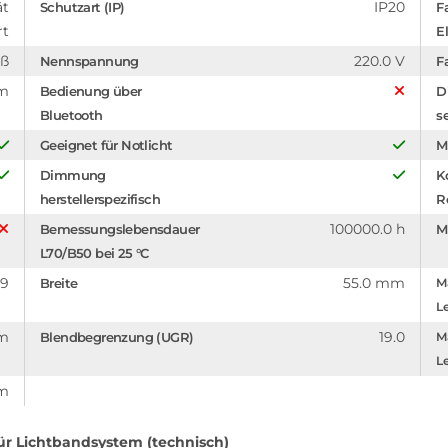
ät
IP20
Schutzart (IP)
F
rt
El
iß
220.0 V
Nennspannung
F
mm
Bedienung über
D
Bluetooth
s
Geeignet für Notlicht
M
Dimmung
K
herstellerspezifisch
R
100000.0 h
Bemessungslebensdauer
M
L70/B50 bei 25 °C
.9
55.0 mm
Breite
Ma
Le
mm
19.0
Blendbegrenzung (UGR)
Ma
Le
mm
ür Lichtbandsystem (technisch)