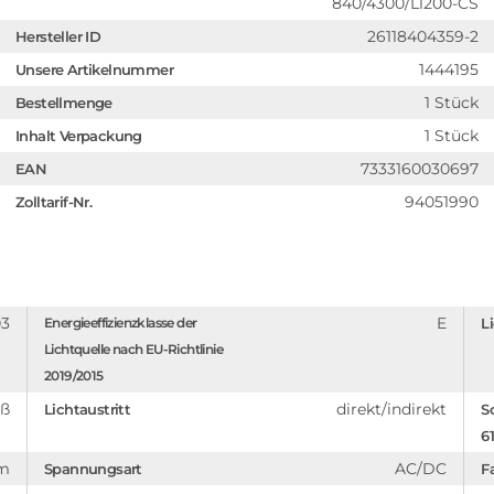
840/4300/L1200-CS
26118404359-2
Hersteller ID
1444195
Unsere Artikelnummer
1 Stück
Bestellmenge
1 Stück
Inhalt Verpackung
7333160030697
EAN
94051990
Zolltarif-Nr.
03
E
Energieeffizienzklasse der
L
Lichtquelle nach EU-Richtlinie
2019/2015
iß
direkt/indirekt
Lichtaustritt
S
6
um
AC/DC
Spannungsart
F