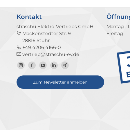
Kontakt
Öffnun
straschu Elektro-Vertriebs GmbH
Montag – 
Mackenstedter Str. 9
Freitag
28816 Stuhr
+49 4206 4166-0
vertrieb@straschu-ev.de
Zum
Zur
Zum
Zum
Zum
Instagram-
Facebook-
YouTube-
LinkedIn-
Xing-
Zum Newsletter anmelden
Profil
Seite
Kanal
Profil
Profil