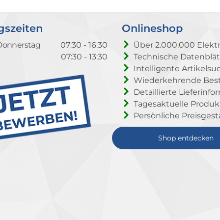
gszeiten
Onlineshop
Donnerstag
07:30 - 16:30
Über 2.000.000 Elektr
07:30 - 13:30
Technische Datenblät
Intelligente Artikelsu
Wiederkehrende Beste
Detaillierte Lieferinf
Tagesaktuelle Produ
Persönliche Preisgest
Shop entdecken