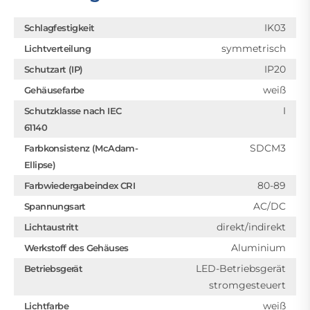
IK03
Schlagfestigkeit
symmetrisch
Lichtverteilung
IP20
Schutzart (IP)
weiß
Gehäusefarbe
I
Schutzklasse nach IEC
61140
SDCM3
Farbkonsistenz (McAdam-
Ellipse)
80-89
Farbwiedergabeindex CRI
AC/DC
Spannungsart
direkt/indirekt
Lichtaustritt
Aluminium
Werkstoff des Gehäuses
LED-Betriebsgerät
Betriebsgerät
stromgesteuert
weiß
Lichtfarbe