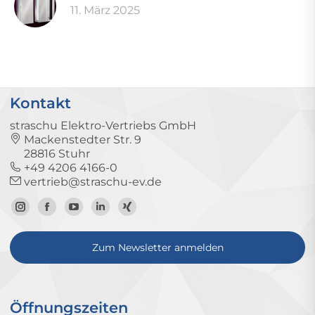
11. März 2025
Kontakt
straschu Elektro-Vertriebs GmbH
Mackenstedter Str. 9
28816 Stuhr
+49 4206 4166-0
vertrieb@straschu-ev.de
Zum
Zur
Zum
Zum
Zum
Instagram-
Facebook-
YouTube-
LinkedIn-
Xing-
Zum Newsletter anmelden
Profil
Seite
Kanal
Profil
Profil
Öffnungszeiten