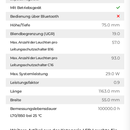
Mit Betriebsgerät
Bedienung über Bluetooth
75.0 mm
Höhe/Tiefe
19.0
Blendbegrenzung (UGR)
57.0
Max. Anzahl der Leuchten pro
Leitungsschutzschalter B16
93.0
Max. Anzahl der Leuchten pro
Leitungsschutzschalter C16
29.0 W
Max. Systemleistung
0.9
Leistungsfaktor
1163.0 mm
Länge
55.0 mm
Breite
100000.0 h
Bemessungslebensdauer
L70/B50 bei 25 °C