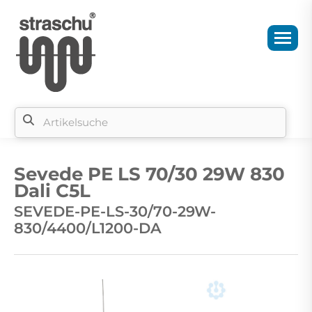
Si
b
Sevede PE LS 70/30 29W 830
si
Dali C5L
SEVEDE-PE-LS-30/70-29W-
830/4400/L1200-DA