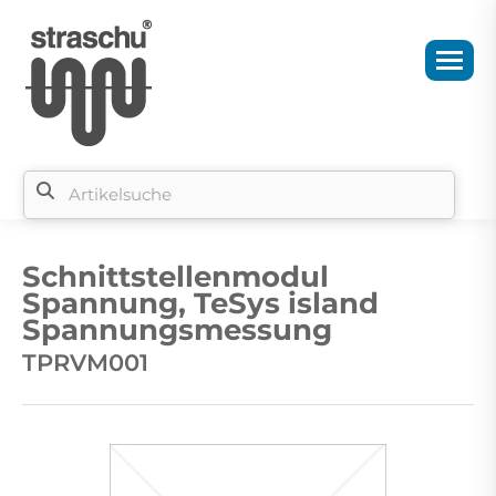
Si
b
Schnittstellenmodul
si
Spannung, TeSys island
Spannungsmessung
TPRVM001