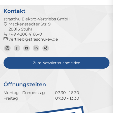
Kontakt
straschu Elektro-Vertriebs GmbH
Mackenstedter Str. 9
28816 Stuhr
+49 4206 4166-0
vertrieb@straschu-ev.de
Zum
Zur
Zum
Zum
Zum
Instagram-
Facebook-
YouTube-
LinkedIn-
Xing-
Zum Newsletter anmelden
Profil
Seite
Kanal
Profil
Profil
Öffnungszeiten
Montag – Donnerstag
07:30 - 16:30
Freitag
07:30 - 13:30