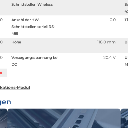
Schnittstellen Wireless
Sc
4
.0
0.0
Anzahl der HW-
T
Schnittstellen seriell RS-
485
.0
118.0 mm
Höhe
B
.0
20.4 V
Versorgungsspannung bei
U
DC
M
ations-Modul
gen