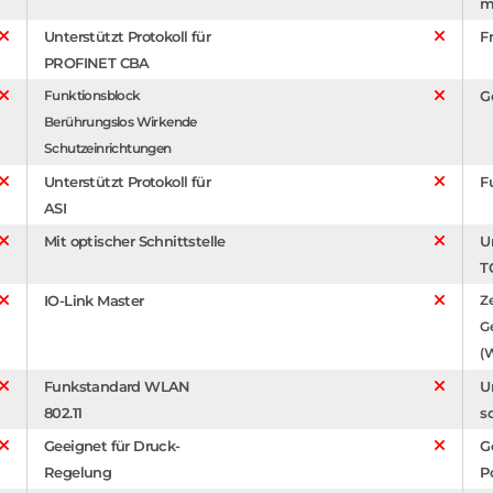
m
Unterstützt Protokoll für
F
PROFINET CBA
Funktionsblock
G
Berührungslos Wirkende
Schutzeinrichtungen
Unterstützt Protokoll für
F
ASI
Mit optischer Schnittstelle
U
T
IO-Link Master
Ze
G
(W
Funkstandard WLAN
U
802.11
s
Geeignet für Druck-
G
Regelung
P