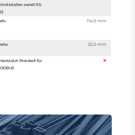
hnittstellen seriell RS-
22
114.0 mm
iefe
25.0 mm
reite
nterstützt Protokoll für
ODBUS