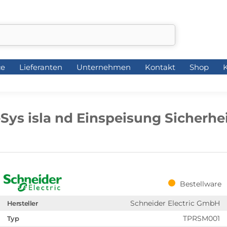
ce
Lieferanten
Unternehmen
Kontakt
Shop
K
ce
Lieferanten
Unternehmen
Kontakt
Shop
K
Sys isla nd Einspeisung Sicherhe
Bestellware
Schneider Electric GmbH
Hersteller
TPRSM001
Typ