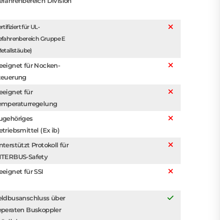
efahrenbereich Division
rtifiziert für UL-
efahrenbereich Gruppe E
etallstäube)
eeignet für Nocken-
teuerung
eeignet für
emperaturregelung
ugehöriges
etriebsmittel (Ex ib)
nterstützt Protokoll für
NTERBUS-Safety
eeignet für SSI
eldbusanschluss über
eperaten Buskoppler