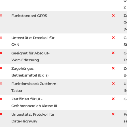
G
2
Funkstandard GPRS
Ze
G
(M
Unterstützt Protokoll für
G
CAN
S
Geeignet für Absolut-
G
Wert-Erfassung
T
Zugehöriges
Z
Betriebsmittel (Ex ia)
B
Funktionsblock Zustimm-
U
Taster
I
Zertifiziert für UL-
G
Gefahrenbereich Klasse III
Unterstützt Protokoll für
F
Data-Highway
s