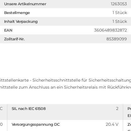
1263053
Unsere Artikelnummer
1 Stück
Bestellmenge
1 Stück
Inhalt Verpackung
3606489832872
EAN
85389099
Zolltarif-Nr.
tstellenkarte - Sicherheitsschnittstelle für Sicherheitsschaltu
tstelle zum Anschluss an ein Sicherheitsrelais mit Rückführkreis
C
2
SIL nach IEC 61508
P
E
20
20.4 V
Versorgungsspannung DC
Ze