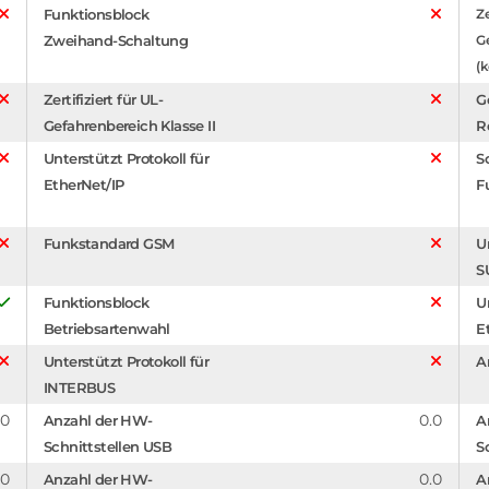
Funktionsblock
Ze
Zweihand-Schaltung
G
(k
Zertifiziert für UL-
G
Gefahrenbereich Klasse II
R
Unterstützt Protokoll für
S
EtherNet/IP
F
Funkstandard GSM
U
S
Funktionsblock
U
Betriebsartenwahl
E
Unterstützt Protokoll für
A
INTERBUS
.0
0.0
Anzahl der HW-
A
Schnittstellen USB
S
.0
0.0
Anzahl der HW-
A