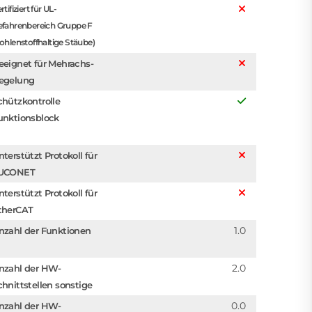
rtifiziert für UL-
efahrenbereich Gruppe F
ohlenstoffhaltige Stäube)
eeignet für Mehrachs-
egelung
chützkontrolle
unktionsblock
nterstützt Protokoll für
UCONET
nterstützt Protokoll für
therCAT
1.0
nzahl der Funktionen
2.0
nzahl der HW-
chnittstellen sonstige
0.0
nzahl der HW-