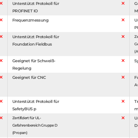
Unterstützt Protokoll für
G
PROFINET IO
M
Frequenzmessung
U
P
Unterstützt Protokoll für
Ze
Foundation Fieldbus
G
(A
Geeignet für Schweiß-
S
Regelung
Geeignet für CNC
F
A
Unterstützt Protokoll für
T
SafetyBUS p
m
Zertifiziert für UL-
U
Gefahrenbereich Gruppe D
D
(Propan)