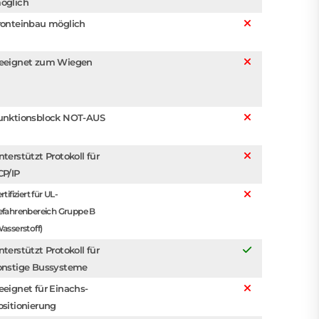
öglich
ronteinbau möglich
eeignet zum Wiegen
unktionsblock NOT-AUS
nterstützt Protokoll für
CP/IP
rtifiziert für UL-
efahrenbereich Gruppe B
asserstoff)
nterstützt Protokoll für
onstige Bussysteme
eeignet für Einachs-
ositionierung