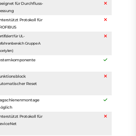
eeignet für Durchfluss-
essung
nterstützt Protokoll für
ROFIBUS
rtifiziert für UL-
efahrenbereich Gruppe A
cetylen)
ystemkomponente
unktionsblock
utomatischer Reset
ragschienenmontage
öglich
nterstützt Protokoll für
eviceNet