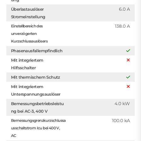
6.0 A
Überlastauslöser
Stromeinstellung
138.0 A
Einstellbereich des
unverzögerten
Kurzschlussauslösers
Phasenausfallempfindlich
Mit integriertem
Hilfsschalter
Mit thermischem Schutz
Mit integriertem
Unterspannungsauslöser
4.0 kW
Bemessungsbetriebsleistu
ng bei AC-3, 400 V
100.0 kA
Bemessungsgrenzkurzschlussa
usschaltstrom Icu bei 400 V,
AC