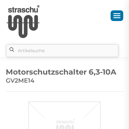
Si
b
Motorschutzschalter 6,3-10A
si
GV2ME14