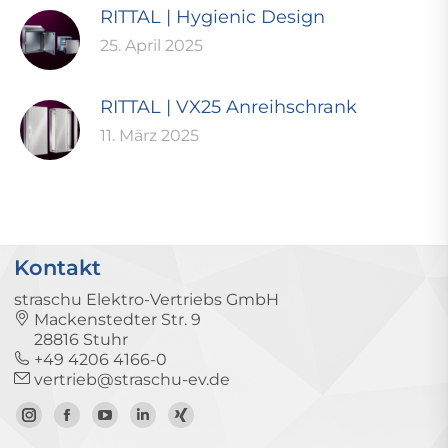
RITTAL | Hygienic Design
25. April 2025
RITTAL | VX25 Anreihschrank
11. März 2025
Kontakt
straschu Elektro-Vertriebs GmbH
Mackenstedter Str. 9
28816 Stuhr
+49 4206 4166-0
vertrieb@straschu-ev.de
Zum
Zur
Zum
Zum
Zum