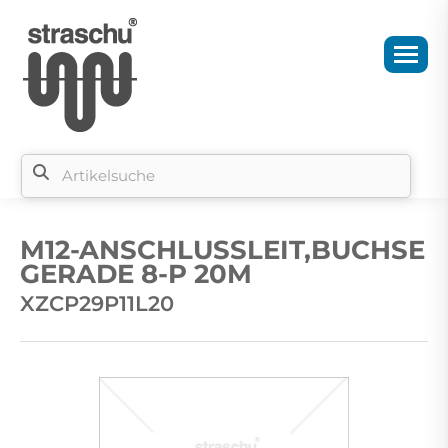
Si
b
M12-ANSCHLUSSLEIT,BUCHSE
si
GERADE 8-P 20M
XZCP29P11L20