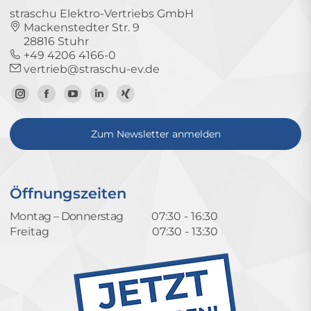
straschu Elektro-Vertriebs GmbH
Mackenstedter Str. 9
28816 Stuhr
+49 4206 4166-0
vertrieb@straschu-ev.de
Zum
Zur
Zum
Zum
Zum
Instagram-
Facebook-
YouTube-
LinkedIn-
Xing-
Zum Newsletter anmelden
Profil
Seite
Kanal
Profil
Profil
Öffnungszeiten
Montag – Donnerstag
07:30 - 16:30
Freitag
07:30 - 13:30