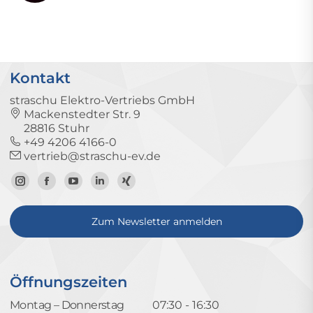
Kontakt
straschu Elektro-Vertriebs GmbH
Mackenstedter Str. 9
28816 Stuhr
+49 4206 4166-0
vertrieb@straschu-ev.de
Zum
Zur
Zum
Zum
Zum
Instagram-
Facebook-
YouTube-
LinkedIn-
Xing-
Zum Newsletter anmelden
Profil
Seite
Kanal
Profil
Profil
Öffnungszeiten
Montag – Donnerstag
07:30 - 16:30