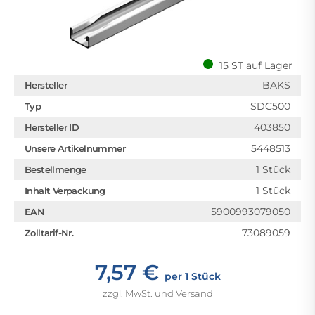
15 ST auf Lager
BAKS
Hersteller
SDC500
Typ
403850
Hersteller ID
5448513
Unsere Artikelnummer
1 Stück
Bestellmenge
1 Stück
Inhalt Verpackung
5900993079050
EAN
73089059
Zolltarif-Nr.
7,57 €
per 1 Stück
zzgl. MwSt. und Versand