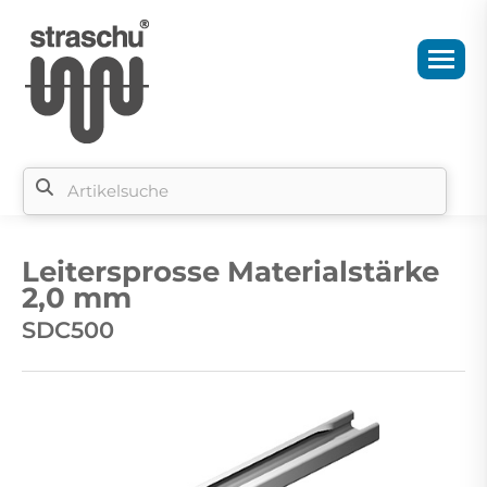
Si
b
Leitersprosse Materialstärke
si
2,0 mm
SDC500