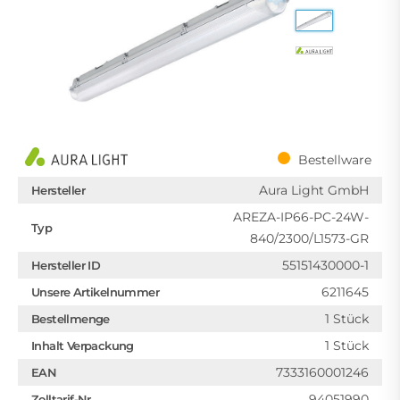
Bestellware
Aura Light GmbH
Hersteller
AREZA-IP66-PC-24W-
Typ
840/2300/L1573-GR
55151430000-1
Hersteller ID
6211645
Unsere Artikelnummer
1 Stück
Bestellmenge
1 Stück
Inhalt Verpackung
7333160001246
EAN
94051990
Zolltarif-Nr.