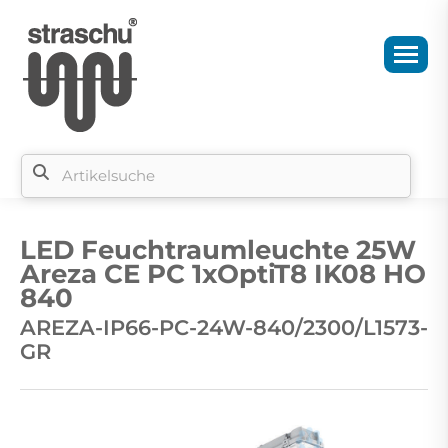
Si
b
LED Feuchtraumleuchte 25W
si
Areza CE PC 1xOptiT8 IK08 HO
840
AREZA-IP66-PC-24W-840/2300/L1573-
GR