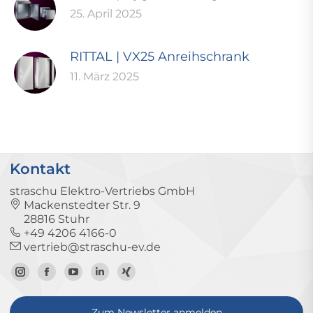
25. April 2025
RITTAL | VX25 Anreihschrank
11. März 2025
Kontakt
straschu Elektro-Vertriebs GmbH
Mackenstedter Str. 9
28816 Stuhr
+49 4206 4166-0
vertrieb@straschu-ev.de
Zum
Zur
Zum
Zum
Zum
Instagram-
Facebook-
YouTube-
LinkedIn-
Xing-
Zum Newsletter anmelden