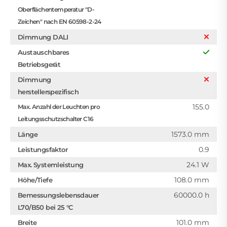
Oberflächentemperatur "D-
Zeichen" nach EN 60598-2-24
Dimmung DALI
Austauschbares
Betriebsgerät
Dimmung
herstellerspezifisch
155.0
Max. Anzahl der Leuchten pro
Leitungsschutzschalter C16
1573.0 mm
Länge
0.9
Leistungsfaktor
24.1 W
Max. Systemleistung
108.0 mm
Höhe/Tiefe
60000.0 h
Bemessungslebensdauer
L70/B50 bei 25 °C
101.0 mm
Breite