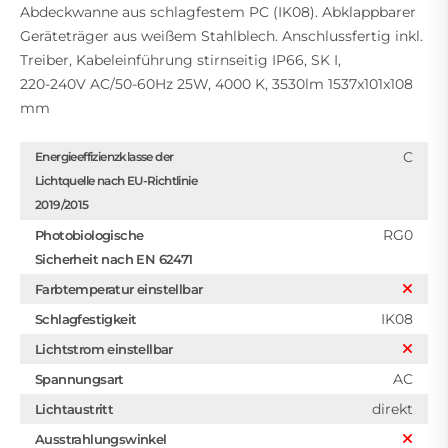
Abdeckwanne aus schlagfestem PC (IK08). Abklappbarer
Geräteträger aus weißem Stahlblech. Anschlussfertig inkl.
Treiber, Kabeleinführung stirnseitig IP66, SK I,
220-240V AC/50-60Hz 25W, 4000 K, 3530lm 1537x101x108
mm
C
Energieeffizienzklasse der
Lichtquelle nach EU-Richtlinie
2019/2015
RG0
Photobiologische
Sicherheit nach EN 62471
Farbtemperatur einstellbar
IK08
Schlagfestigkeit
Lichtstrom einstellbar
AC
Spannungsart
direkt
Lichtaustritt
Ausstrahlungswinkel