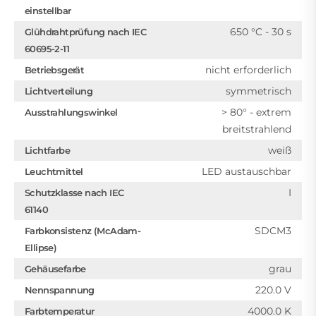
einstellbar
650 °C - 30 s
Glühdrahtprüfung nach IEC
60695-2-11
nicht erforderlich
Betriebsgerät
symmetrisch
Lichtverteilung
> 80° - extrem
Ausstrahlungswinkel
breitstrahlend
weiß
Lichtfarbe
LED austauschbar
Leuchtmittel
I
Schutzklasse nach IEC
61140
SDCM3
Farbkonsistenz (McAdam-
Ellipse)
grau
Gehäusefarbe
220.0 V
Nennspannung
4000.0 K
Farbtemperatur