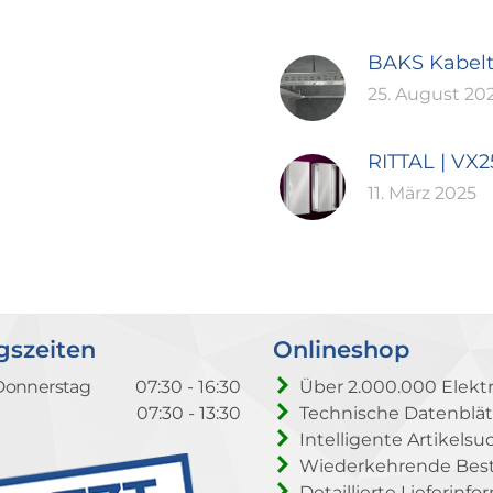
BAKS Kabel
25. August 20
RITTAL | VX
11. März 2025
gszeiten
Onlineshop
Donnerstag
07:30 - 16:30
Über 2.000.000 Elektr
07:30 - 13:30
Technische Datenblät
Intelligente Artikelsu
Wiederkehrende Beste
Detaillierte Lieferinf