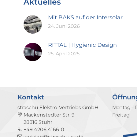
Aktuelles
Mit BAKS auf der Intersolar
24. Juni 2026
RITTAL | Hygienic Design
25. April 2025
Kontakt
Öffnun
straschu Elektro-Vertriebs GmbH
Montag – 
Mackenstedter Str. 9
Freitag
28816 Stuhr
+49 4206 4166-0
vertrieb@straschu-ev.de