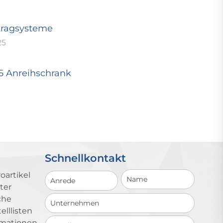
tragsysteme
25
25 Anreihschrank
Schnellkontakt
Schnellkontakt
oartikel
ter
che
lllisten
ormationen