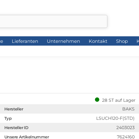
ce
Lieferanten
Unternehmen
Kontakt
Shop
K
ce
Lieferanten
Unternehmen
Kontakt
Shop
K
28 ST auf Lager
BAKS
Hersteller
LSUCH120-F(STD)
Typ
2403023
Hersteller ID
7624160
Unsere Artikelnummer