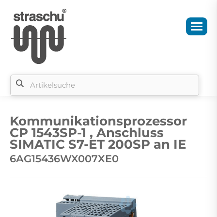
Si
b
Kommunikationsprozessor
si
CP 1543SP-1 , Anschluss
SIMATIC S7-ET 200SP an IE
6AG15436WX007XE0