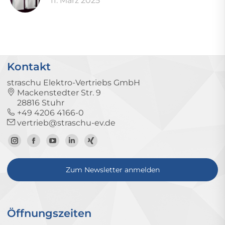
11. März 2025
Kontakt
straschu Elektro-Vertriebs GmbH
Mackenstedter Str. 9
28816 Stuhr
+49 4206 4166-0
vertrieb@straschu-ev.de
Zum
Zur
Zum
Zum
Zum
Instagram-
Facebook-
YouTube-
LinkedIn-
Xing-
Zum Newsletter anmelden
Profil
Seite
Kanal
Profil
Profil
Öffnungszeiten