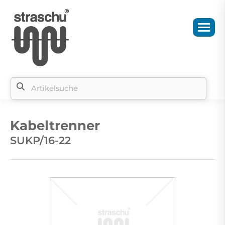
Si
b
Kabeltrenner
si
SUKP/16-22