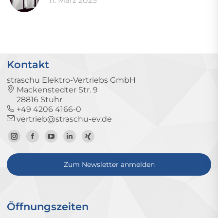
11. März 2025
Kontakt
straschu Elektro-Vertriebs GmbH
Mackenstedter Str. 9
28816 Stuhr
+49 4206 4166-0
vertrieb@straschu-ev.de
Zum
Zur
Zum
Zum
Zum
Instagram-
Facebook-
YouTube-
LinkedIn-
Xing-
Zum Newsletter anmelden
Profil
Seite
Kanal
Profil
Profil
Öffnungszeiten