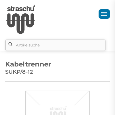
Si
b
Kabeltrenner
si
SUKP/8-12